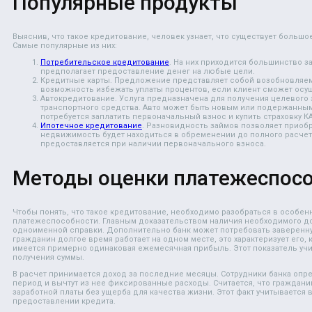
Популярные продукты
Выяснив, что такое кредитование, человек узнает, что существует большо
Самые популярные из них:
Потребительское кредитование
. На них приходится большинство з
предполагает предоставление денег на любые цели.
Кредитные карты. Предложение представляет собой возобновляем
возможность избежать уплаты процентов, если клиент сможет осущ
Автокредитование. Услуга предназначена для получения целевого 
транспортного средства. Авто может быть новым или подержанны
потребуется заплатить первоначальный взнос и купить страховку К
Ипотечное кредитование
. Разновидность займов позволяет приобр
недвижимость будет находиться в обременении до полного расчет
предоставляется при наличии первоначального взноса.
Методы оценки платежеспос
Чтобы понять, что такое кредитование, необходимо разобраться в особе
платежеспособности. Главным доказательством наличия необходимого д
одноименной справки. Дополнительно банк может потребовать заверенну
гражданин долгое время работает на одном месте, это характеризует его, 
имеется примерно одинаковая ежемесячная прибыль. Этот показатель учи
получения суммы.
В расчет принимается доход за последние месяцы. Сотрудники банка опр
период и вычтут из нее фиксированные расходы. Считается, что граждани
заработной платы без ущерба для качества жизни. Этот факт учитывается 
предоставлении кредита.