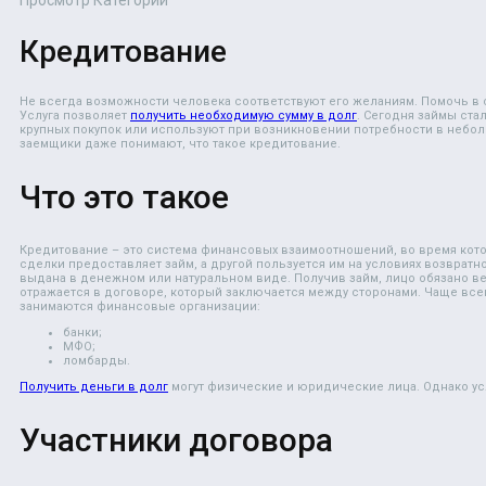
Кредитование
Не всегда возможности человека соответствуют его желаниям. Помочь в
Услуга позволяет
получить необходимую сумму в долг
. Сегодня займы ста
крупных покупок или используют при возникновении потребности в небол
заемщики даже понимают, что такое кредитование.
Что это такое
Кредитование
– это система финансовых взаимоотношений, во время кото
сделки предоставляет займ, а другой пользуется им на условиях возвратн
выдана в денежном или натуральном виде. Получив займ, лицо обязано ве
отражается в договоре, который заключается между сторонами. Чаще все
занимаются финансовые организации:
банки;
МФО;
ломбарды.
Получить деньги в долг
могут физические и юридические лица. Однако ус
Участники договора