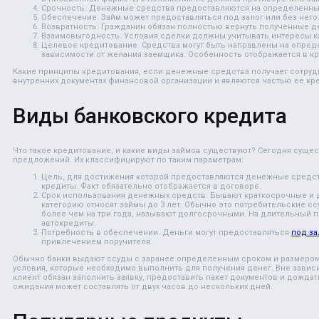
Срочность. Денежные средства предоставляются на определенны
Обеспечение. Займ может предоставляться под залог или без него
Возвратность. Гражданин обязан полностью вернуть полученные д
Взаимовыгодность. Условия сделки должны учитывать интересы ка
Целевое кредитование. Средства могут быть направлены на опред
зависимости от желания заемщика. Особенность отображается в к
Какие принципы кредитования, если денежные средства получает сотруд
внутренних документах финансовой организации и являются частью ее кр
Виды банковского кредита
Что такое кредитование, и какие виды займов существуют? Сегодня суще
предложений. Их классифицируют по таким параметрам:
Цель, для достижения которой предоставляются денежные средс
кредиты. Факт обязательно отображается в договоре.
Срок использования денежных средств. Бывают краткосрочные и 
категорию относят займы до 3 лет. Обычно это потребительские с
более чем на три года, называют долгосрочными. На длительный 
автокредиты.
Потребность в обеспечении. Деньги могут предоставляться
под за
привлечением поручителя.
Обычно банки выдают ссуды с заранее определенным сроком и размером
условия, которые необходимо выполнить для получения денег. Вне зави
клиент обязан заполнить заявку, предоставить пакет документов и дожда
ожидания может составлять от двух часов до нескольких дней.