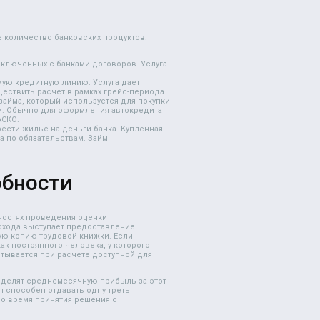
е количество банковских продуктов.
аключенных с банками договоров. Услуга
ую кредитную линию. Услуга дает
ествить расчет в рамках грейс-периода.
займа, который используется для покупки
м. Обычно для оформления автокредита
АСКО.
ести жилье на деньги банка. Купленная
а по обязательствам. Займ
обности
нностях проведения оценки
охода выступает предоставление
ю копию трудовой книжки. Если
как постоянного человека, у которого
тывается при расчете доступной для
еделят среднемесячную прибыль за этот
н способен отдавать одну треть
во время принятия решения о