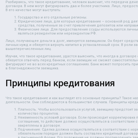
Разбираясь, что такое кредитование, человек выяснит, что передача ден
договора. В нем могут фигурировать два и более участника. Лицо, предос
В его качестве могут выступать:
Государство и его отдельные регионы.
Юридические лица, для которых кредитование – основной род дея
средства, полученные за счет привлечения депозитов или направит
Физические лица. Для предоставления ссуды используются личн
являться резидентом или нерезидентом РФ.
Лицо, получающее деньги в долг, именуется заемщиком. Он берет средст
личных нужд и обязуется вернуть капитал в установленный срок. В роли 
вышеперечисленных лиц.
Изучая, что такое кредитование, удастся выяснить, что иногда в договоре
обязуется отвечать перед банком, если заемщик не сможет самостоятель
фигурируют не во всех кредитных соглашениях. Банк может попросить при
в благонадежности заемщика.
Принципы кредитования
Что такое кредитование и как выглядят его основные принципы? Такое н
деятельности. Они соблюдаются в большинстве случаев. Принципы креди
Платность. Чтобы воспользоваться услугой, заемщику предстоит 
количество процентов.
Неизменность условий договора. Если происходит корректировка
соглашения, то действие должно осуществляться в соответствии с
закреплены в договоре.
Подчинение. Сделка должна осуществляться в соответствии с нор
обязательном порядке должен быть составлен кредитный договор
в письменной форме. Его положения не должны противоречить за