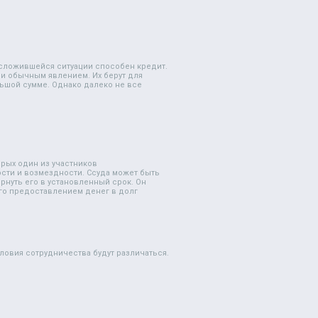
 сложившейся ситуации способен кредит.
ли обычным явлением. Их берут для
ьшой сумме. Однако далеко не все
рых один из участников
ости и возмездности. Ссуда может быть
рнуть его в установленный срок. Он
го предоставлением денег в долг
ловия сотрудничества будут различаться.