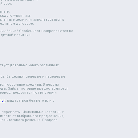
й срок.
.
еньги.
ждого участника.
еленные цели или использоваться в
редитном договоре.
ник банка? Особенности закрепляются во
едитной политики.
ствует довольно много различных
тва. Выделяют целевые и нецелевые
долгосрочные кредиты. В первую
суды. Займы, которые предоставляются
период предоставляют ипотеку и
лог
, выдаваться без него или с
 переплаты. Изначально известны и
симости от выбранного предложения,
ться итогового решения. Процесс