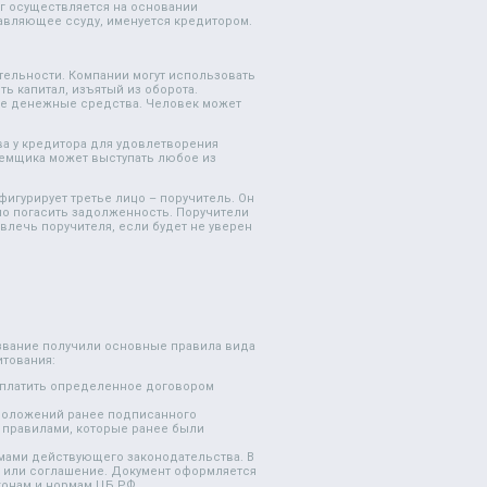
ег осуществляется на основании
тавляющее ссуду, именуется кредитором.
тельности. Компании могут использовать
ь капитал, изъятый из оборота.
ые денежные средства. Человек может
ва у кредитора для удовлетворения
заемщика может выступать любое из
 фигурирует третье лицо – поручитель. Он
но погасить задолженность. Поручители
влечь поручителя, если будет не уверен
азвание получили основные правила вида
тования:
заплатить определенное договором
 положений ранее подписанного
 правилами, которые ранее были
мами действующего законодательства. В
 или соглашение. Документ оформляется
конам и нормам ЦБ РФ.