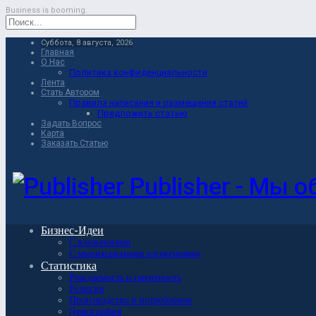
Business is booming.
Суббота, 8 августа, 2026
Главная
О Нас
Политика конфиденциальности
Лента
Стать Автором
Правила написания и размещения статей
Предложить статью
Задать Вопрос
Карта
Заказать Статью
Publisher - Мы 
Бизнес-Идеи
С вложениями
С минимальными вложениями
Статистика
Рождаемость и смертность
Религия
Производство и потребление
Демография