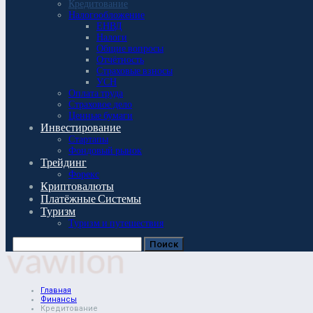
Кредитование
Налогообложение
ЕНВД
Налоги
Общие вопросы
Отчётность
Страховые взносы
УСН
Оплата труда
Страховое дело
Ценные бумаги
Инвестирование
Стартапы
Фондовый рынок
Трейдинг
Форекс
Криптовалюты
Платёжные Системы
Туризм
Туризм и путешествия
Главная
Финансы
Кредитование