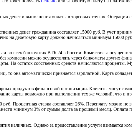
 кто хочет получать
пенсию
или заработную плату на платежное 
ных денег и выполнения оплаты в торговых точках. Операции с 
ственных денег гражданина составляет 15000 руб. В учет приним
но на дебетовую карту должно начисляться минимум 15000 руб. 
ги во всех банкоматах ВТБ 24 в России. Комиссия за осуществле
тв без комиссии можно осуществлять через банкоматы других фи
арты.
На остаток собственных средств начисляются проценты. Му
иц, то она автоматически признается зарплатной. Карта облада
ярных продуктов финансовой организации. Клиенты могут самос
вание карты возможно при выполнении тех же условий, что и п
0 руб. Процентная ставка составляет 26%. Переплату можно не в
 внести минимум 3% от суммы долга за прошлый месяц. Оплата п
ятия наличных. Однако за предоставление услуги взимается ком