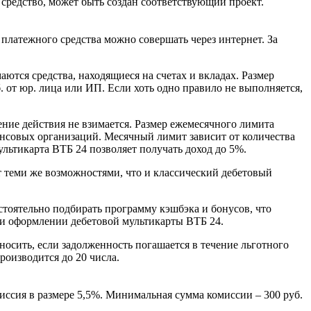
средство, может быть создан соответствующий проект.
платежного средства можно совершать через интернет. За
аются средства, находящиеся на счетах и вкладах. Размер
от юр. лица или ИП. Если хоть одно правило не выполняется,
ние действия не взимается. Размер ежемесячного лимита
нансовых организаций. Месячный лимит зависит от количества
льтикарта ВТБ 24 позволяет получать доход до 5%.
ет теми же возможностями, что и классический дебетовый
тоятельно подбирать программу кэшбэка и бонусов, что
ри оформлении дебетовой мультикарты ВТБ 24.
носить, если задолженность погашается в течение льготного
роизводится до 20 числа.
иссия в размере 5,5%. Минимальная сумма комиссии – 300 руб.