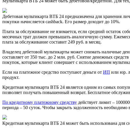
Мультикарта ВТБ 24 может быть дебетовой/кредитной. Для тех,
Дебетовая мультикарта ВТБ 24 предназначена для хранения лич
покупки начисляется cashback. Его размер доходит до 10%.
Плата за обслуживание не взимается, если средний остаток соб
месячных трат должен превышать аналогичную сумму. Ежемесяч
плата за обслуживание составит 249 руб. в месяц.
Владелец дебетовой мультикарты может снимать наличные день
составляет от 350 тыс. до 2 млн. руб. Снятие денежных средс
покупок, которые клиент совершает с использованием мультик
Если на платежное средство поступают деньги от
ИП
или юр. л
продукт.
Кредитная мультикарта ВТБ 24 является одним из самых попул
позволяет получать повышенный возврат. Бесплатное обслужи
По кредитному платежному средству
действует лимит – 100000
периода – 50 суток. Чтобы закрыть задолженность необходимо
Кредитная мультикарта ВТБ 24 может быть использована для сн