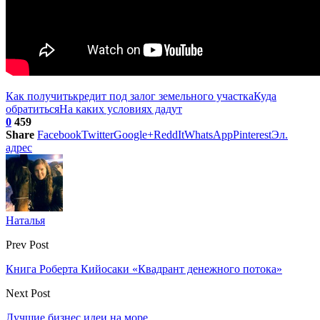
Как получить
кредит под залог земельного участка
Куда
обратиться
На каких условиях дадут
0
459
Share
Facebook
Twitter
Google+
ReddIt
WhatsApp
Pinterest
Эл.
адрес
Наталья
Prev Post
Книга Роберта Кийосаки «Квадрант денежного потока»
Next Post
Лучшие бизнес идеи на море