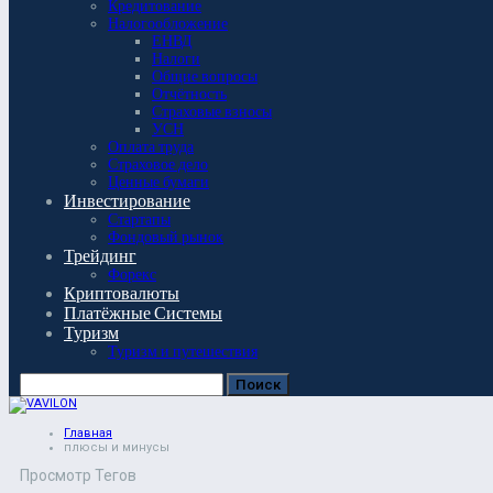
Кредитование
Налогообложение
ЕНВД
Налоги
Общие вопросы
Отчётность
Страховые взносы
УСН
Оплата труда
Страховое дело
Ценные бумаги
Инвестирование
Стартапы
Фондовый рынок
Трейдинг
Форекс
Криптовалюты
Платёжные Системы
Туризм
Туризм и путешествия
Главная
плюсы и минусы
Просмотр Тегов