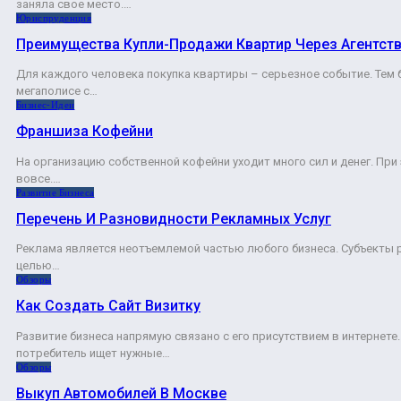
заняла свое место.…
Юриспруденция
Преимущества Купли-Продажи Квартир Через Агентст
Для каждого человека покупка квартиры – серьезное событие. Тем 
мегаполисе с…
Бизнес-Идеи
Франшиза Кофейни
На организацию собственной кофейни уходит много сил и денег. Пр
вовсе.…
Развитие Бизнеса
Перечень И Разновидности Рекламных Услуг
Реклама является неотъемлемой частью любого бизнеса. Субъекты 
целью…
Обзоры
Как Создать Сайт Визитку
Развитие бизнеса напрямую связано с его присутствием в интернет
потребитель ищет нужные…
Обзоры
Выкуп Автомобилей В Москве