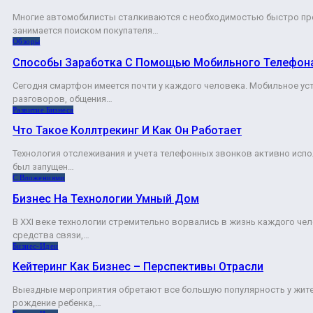
Многие автомобилисты сталкиваются с необходимостью быстро пр
занимается поиском покупателя…
Обзоры
Способы Заработка С Помощью Мобильного Телефон
Сегодня смартфон имеется почти у каждого человека. Мобильное у
разговоров, общения…
Развитие Бизнеса
Что Такое Коллтрекинг И Как Он Работает
Технология отслеживания и учета телефонных звонков активно исполь
был запущен…
С Вложениями
Бизнес На Технологии Умный Дом
В XXI веке технологии стремительно ворвались в жизнь каждого че
средства связи,…
Бизнес-Идеи
Кейтеринг Как Бизнес – Перспективы Отрасли
Выездные мероприятия обретают все большую популярность у жите
рождение ребенка,…