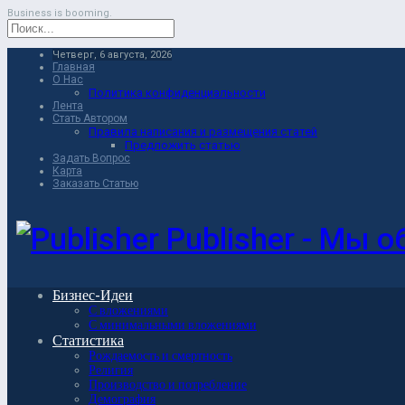
Business is booming.
Четверг, 6 августа, 2026
Главная
О Нас
Политика конфиденциальности
Лента
Стать Автором
Правила написания и размещения статей
Предложить статью
Задать Вопрос
Карта
Заказать Статью
Publisher - Мы 
Бизнес-Идеи
С вложениями
С минимальными вложениями
Статистика
Рождаемость и смертность
Религия
Производство и потребление
Демография