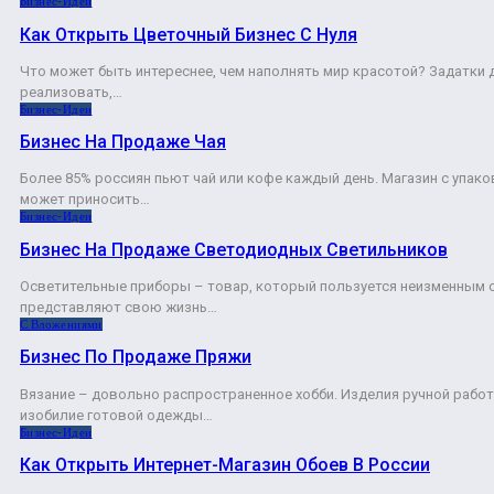
Бизнес-Идеи
Как Открыть Цветочный Бизнес С Нуля
Что может быть интереснее, чем наполнять мир красотой? Задатки 
реализовать,…
Бизнес-Идеи
Бизнес На Продаже Чая
Более 85% россиян пьют чай или кофе каждый день. Магазин с упак
может приносить…
Бизнес-Идеи
Бизнес На Продаже Светодиодных Светильников
Осветительные приборы – товар, который пользуется неизменным 
представляют свою жизнь…
С Вложениями
Бизнес По Продаже Пряжи
Вязание – довольно распространенное хобби. Изделия ручной рабо
изобилие готовой одежды…
Бизнес-Идеи
Как Открыть Интернет-Магазин Обоев В России