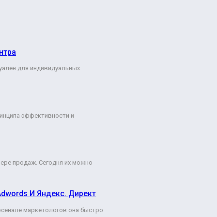
нтра
туален для индивидуальных
ринципа эффективности и
ере продаж. Сегодня их можно
Adwords И Яндекс. Директ
арсенале маркетологов она быстро