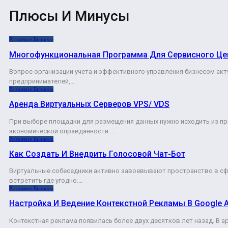
Плюсы И Минусы
Развитие Бизнеса
Многофункциональная Программа Для Сервисного Це
Вопрос организации учета и эффективного управления бизнесом ак
предпринимателей,…
Развитие Бизнеса
Аренда Виртуальных Серверов VPS/ VDS
При выборе площадки для размещения данных нужно исходить из п
экономической оправданности.…
Развитие Бизнеса
Как Создать И Внедрить Голосовой Чат-Бот
Виртуальные собеседники активно завоевывают пространство в сф
встретить где угодно.…
Развитие Бизнеса
Настройка И Ведение Контекстной Рекламы В Google 
Контекстная реклама появилась более двух десятков лет назад. В 