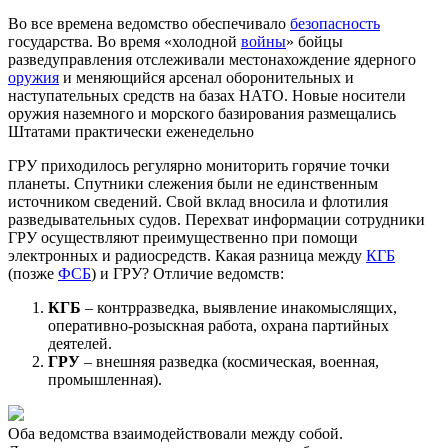
Во все времена ведомство обеспечивало
безопасность
государства. Во время «холодной
войны
» бойцы
разведуправления отслеживали местонахождение ядерного
оружия
и меняющийся арсенал оборонительных и
наступательных средств на базах НАТО. Новые носители
оружия наземного и морского базирования размещались
Штатами практически еженедельно
ГРУ приходилось регулярно мониторить горячие точки
планеты. Спутники слежения были не единственным
источником сведений. Свой вклад вносила и флотилия
разведывательных судов.
Перехват информации сотрудники
ГРУ осуществляют преимущественно при помощи
электронных и радиосредств.
Какая разница между
КГБ
(позже
ФСБ
) и ГРУ? Отличие ведомств:
КГБ
– контрразведка, выявление инакомыслящих,
оперативно-розыскная работа, охрана партийных
деятелей.
ГРУ
– внешняя разведка (космическая, военная,
промышленная).
Оба ведомства взаимодействовали между собой.