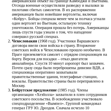
американский объект на границе Камбоджи и Вьетнама.
Отсюда военные осуществляли разведку и вылазки за
пилотами сбитых самолетов. В их распоряжении
американцев были новейшие вертолеты, включая
«Кобру». Бойцы спецназа менее чем за полчаса угнали
один вертолет во Вьетнам, остальную технику
уничтожили. Операция прошла без потерь. Американцы
лишь спустя годы узнали о том, что нападение
совершил русский спецназ.
Чехословакия
(1968 год). Участники Варшавского
договора ввели свои войска в страну. Вторжение
советских войск в Чехословакию прошло необычно. В
Праге приземляется самолет с отрядом спецназовцев на
борту. Версия для посадки – отказ двигателя
авиалайнера. Спустя 10 минут аэропорт был захвачен.
Почти сразу сюда были переброшены дивизии ВДВ, а
спецназовцы оперативно захватывали
правительственные здания, телеграфные станции,
вокзалы. Правительство страны было переправлено в
Москву.
Бейрутское предложение
(1985 год). Члены
организации «Хезболла» захватили в плен сотрудников
советского посольства. В освобождении участвовало
спецподразделение «Вымпел». Группой командовал
генерал ГРУ Ю. Дроздов. Сначала исчезло 10