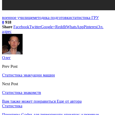
военное училище
методика подготовки
статистика ГРУ
0
918
Share
Facebook
Twitter
Google+
ReddIt
WhatsApp
Pinterest
Эл.
адрес
Олег
Prev Post
Статистика эвакуации машин
Next Post
Статистика знакомств
Вам также может понравиться
Еще от автора
Статистика
Принтеры Godex для термопечати этикеток: ключевые