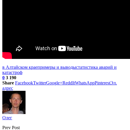
в Алтайском крае
примеры и выводы
статистика аварий и
катастроф
0
3 190
Share
Facebook
Twitter
Google+
ReddIt
WhatsApp
Pinterest
Эл.
адрес
Олег
Prev Post