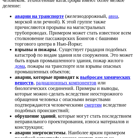
человеком. Техногенные катастрофы имеют более мелкое
деление:
аварии на транспорте
(железнодорожный,
авиа
,
морской или речной). К этой группе также
причисляются прорывы на магистральных
трубопроводах. Примером может стать известное всем
столкновение пассажирских Боингов с башнями
торгового центра в Нью-Йорке;
взрывы и пожары
. Существует градация подобных
катастроф по видам здания или сооружения. Это может
быть взрыв промышленного здания, пожар жилого
дома
, пожары на транспорте или взрывы опасных
промышленных объектов;
аварии, которые приводят к
выбросам химических
веществ
,
радиационных компонентов
или
биологических соединений. Примеры и выводы,
которые можно сделать вследствие неосторожного
обращения человека с опасными веществами
подтверждаются человеческими
смертям
вследствие
подобных происшествий;
обрушение зданий
, которые могут стать последствием
неправильного проектирования, износа материалов и
конструкции;
аварии энергосистемы
. Наиболее ярким примером