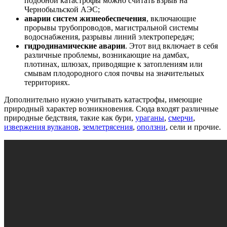
подобной катастрофы можно считать взрыв на
Чернобыльской АЭС;
аварии систем жизнеобеспечения
, включающие
прорывы трубопроводов, магистральной системы
водоснабжения, разрывы линий электропередач;
гидродинамические аварии
. Этот вид включает в себя
различные проблемы, возникающие на дамбах,
плотинах, шлюзах, приводящие к затоплениям или
смывам плодородного слоя почвы на значительных
территориях.
Дополнительно нужно учитывать катастрофы, имеющие
природный характер возникновения. Сюда входят различные
природные бедствия, такие как бури,
ураганы
,
смерчи
,
извержения вулканов
,
землетрясения
,
оползни
, сели и прочие.