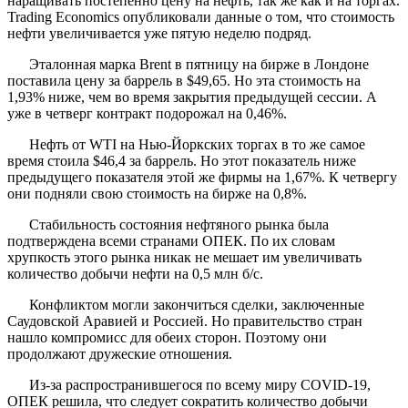
наращивать постепенно цену на нефть, так же как и на торгах.
Trading Economics опубликовали данные о том, что стоимость
нефти увеличивается уже пятую неделю подряд.
Эталонная марка Brent в пятницу на бирже в Лондоне
поставила цену за баррель в $49,65. Но эта стоимость на
1,93% ниже, чем во время закрытия предыдущей сессии. А
уже в четверг контракт подорожал на 0,46%.
Нефть от WTI на Нью-Йоркских торгах в то же самое
время стоила $46,4 за баррель. Но этот показатель ниже
предыдущего показателя этой же фирмы на 1,67%. К четвергу
они подняли свою стоимость на бирже на 0,8%.
Стабильность состояния нефтяного рынка была
подтверждена всеми странами ОПЕК. По их словам
хрупкость этого рынка никак не мешает им увеличивать
количество добычи нефти на 0,5 млн б/с.
Конфликтом могли закончиться сделки, заключенные
Саудовской Аравией и Россией. Но правительство стран
нашло компромисс для обеих сторон. Поэтому они
продолжают дружеские отношения.
Из-за распространившегося по всему миру COVID-19,
ОПЕК решила, что следует сократить количество добычи