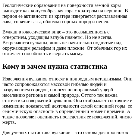
Геологические образования на поверхности земной коры
выглядит как конусообразная гора с кратером на вершине. В
период ее активности из кратера извергается расплавленная
лава, горячие газы, обломки горных пород и пепел.
Вулкан в классическом виде – это возвышенность с
отверстием, уходящим вглубь планеты. Но не всегда.
Встречаются вулканы, лишь незначительно поднятые над
окружающим рельефом и даже плоские. От обычных гор их
отличает способность извергать магму.
Кому и зачем нужна статистика
Извержения вулканов относят к природным катаклизмам. Они
часто сопровождаются массовой гибелью людей и
разрушением городов, наносят непоправимый ущерб
населению региона и самой природе. Оттого так важна
статистика извержений вулканов. Она отображает состояние и
изменение показателей деятельности самой огненной горы, ее
сейсмическую опасность в определенный момент времени. А
также позволяет оценивать последствия ее извержений, число
жертв.
Для ученых статистика вулканов – это основа для прогнозов