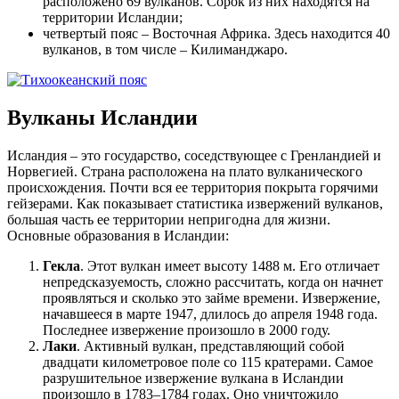
расположено 69 вулканов. Сорок из них находятся на
территории Исландии;
четвертый пояс – Восточная Африка. Здесь находится 40
вулканов, в том числе – Килиманджаро.
Вулканы Исландии
Исландия – это государство, соседствующее с Гренландией и
Норвегией. Страна расположена на плато вулканического
происхождения. Почти вся ее территория покрыта горячими
гейзерами. Как показывает статистика извержений вулканов,
большая часть ее территории непригодна для жизни.
Основные образования в Исландии:
Гекла
. Этот вулкан имеет высоту 1488 м. Его отличает
непредсказуемость, сложно рассчитать, когда он начнет
проявляться и сколько это займе времени. Извержение,
начавшееся в марте 1947, длилось до апреля 1948 года.
Последнее извержение произошло в 2000 году.
Лаки
. Активный вулкан, представляющий собой
двадцати километровое поле со 115 кратерами. Самое
разрушительное извержение вулкана в Исландии
произошло в 1783–1784 годах. Оно уничтожило