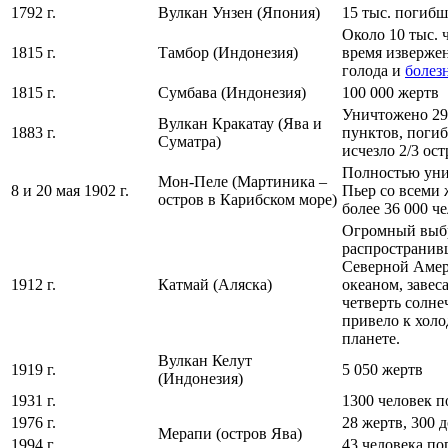
1792 г.
Вулкан Унзен (Япония)
15 тыс. погиб
Около 10 тыс. 
1815 г.
Тамбор (Индонезия)
время извержен
голода и
болез
1815 г.
Сумбава (Индонезия)
100 000 жертв
Уничтожено 29
Вулкан Кракатау (Ява и
1883 г.
пунктов, погиб
Суматра)
исчезло 2/3 ос
Полностью уни
Мон-Пеле (Мартиника –
8 и 20 мая 1902 г.
Пьер со всеми
остров в Карибском море)
более 36 000 че
Огромный выбр
распространив
Северной Амер
1912 г.
Катмай (Аляска)
океаном, завес
четверть солне
привело к холо
планете.
Вулкан Келут
1919 г.
5 050 жертв
(Индонезия)
1931 г.
1300 человек п
1976 г.
28 жертв, 300 
Мерапи (остров Ява)
1994 г.
43 человека по