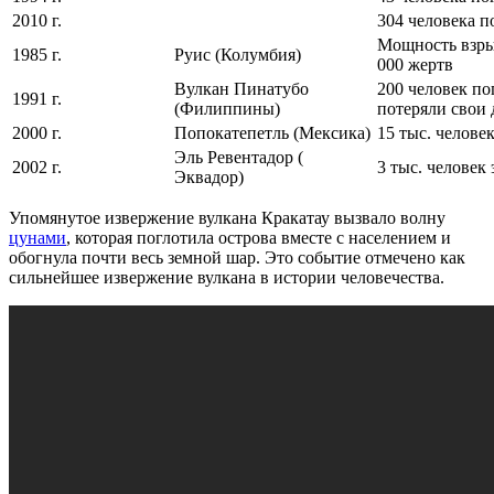
2010 г.
304 человека п
Мощность взры
1985 г.
Руис (Колумбия)
000 жертв
Вулкан Пинатубо
200 человек по
1991 г.
(Филиппины)
потеряли свои 
2000 г.
Попокатепетль (Мексика)
15 тыс. челове
Эль Ревентадор (
2002 г.
3 тыс. человек
Эквадор)
Упомянутое извержение вулкана Кракатау вызвало волну
цунами
, которая поглотила острова вместе с населением и
обогнула почти весь земной шар. Это событие отмечено как
сильнейшее извержение вулкана в истории человечества.