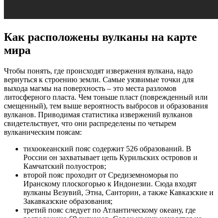
Как расположены вулканы на карте
мира
Чтобы понять, где происходят извержения вулкана, надо
вернуться к строению земли. Самые уязвимые точки для
выхода магмы на поверхность – это места разломов
литосферного пласта. Чем тоньше пласт (поврежденный или
смещенный), тем выше вероятность выбросов и образования
вулканов. Приводимая статистика извержений вулканов
свидетельствует, что они распределены по четырем
вулканическим поясам:
тихоокеанский пояс содержит 526 образований. В
России он захватывает цепь Курильских островов и
Камчатский полуостров;
второй пояс проходит от Средиземноморья по
Иранскому плоскогорью к Индонезии. Сюда входят
вулканы Везувий, Этна, Санторин, а также Кавказские и
Закавказские образования;
третий пояс следует по Атлантическому океану, где