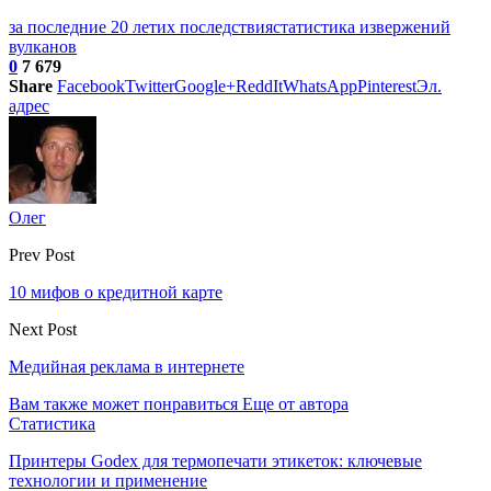
за последние 20 лет
их последствия
статистика извержений
вулканов
0
7 679
Share
Facebook
Twitter
Google+
ReddIt
WhatsApp
Pinterest
Эл.
адрес
Олег
Prev Post
10 мифов о кредитной карте
Next Post
Медийная реклама в интернете
Вам также может понравиться
Еще от автора
Статистика
Принтеры Godex для термопечати этикеток: ключевые
технологии и применение