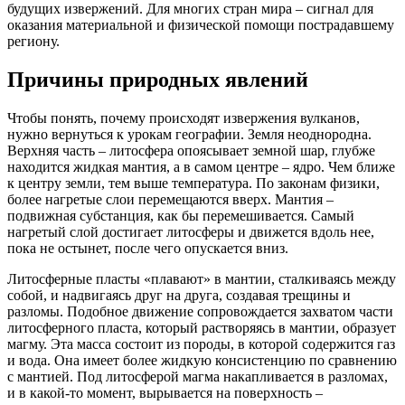
будущих извержений. Для многих стран мира – сигнал для
оказания материальной и физической помощи пострадавшему
региону.
Причины природных явлений
Чтобы понять, почему происходят извержения вулканов,
нужно вернуться к урокам географии. Земля неоднородна.
Верхняя часть – литосфера опоясывает земной шар, глубже
находится жидкая мантия, а в самом центре – ядро. Чем ближе
к центру земли, тем выше температура. По законам физики,
более нагретые слои перемещаются вверх. Мантия –
подвижная субстанция, как бы перемешивается. Самый
нагретый слой достигает литосферы и движется вдоль нее,
пока не остынет, после чего опускается вниз.
Литосферные пласты «плавают» в мантии, сталкиваясь между
собой, и надвигаясь друг на друга, создавая трещины и
разломы. Подобное движение сопровождается захватом части
литосферного пласта, который растворяясь в мантии, образует
магму. Эта масса состоит из породы, в которой содержится газ
и вода. Она имеет более жидкую консистенцию по сравнению
с мантией. Под литосферой магма накапливается в разломах,
и в какой-то момент, вырывается на поверхность –