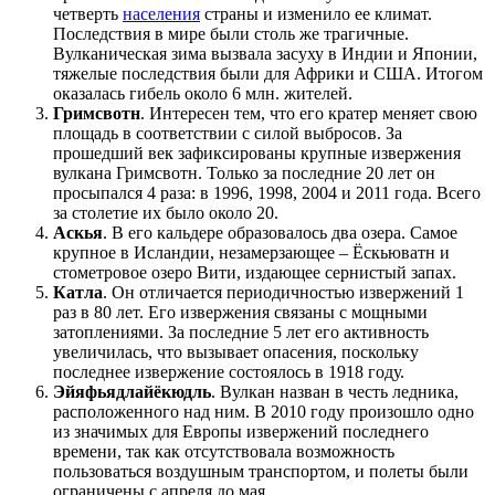
четверть
населения
страны и изменило ее климат.
Последствия в мире были столь же трагичные.
Вулканическая зима вызвала засуху в Индии и Японии,
тяжелые последствия были для Африки и США. Итогом
оказалась гибель около 6 млн. жителей.
Гримсвотн
. Интересен тем, что его кратер меняет свою
площадь в соответствии с силой выбросов. За
прошедший век зафиксированы крупные извержения
вулкана Гримсвотн. Только за последние 20 лет он
просыпался 4 раза: в 1996, 1998, 2004 и 2011 года. Всего
за столетие их было около 20.
Аскья
. В его кальдере образовалось два озера. Самое
крупное в Исландии, незамерзающее – Ёскьюватн и
стометровое озеро Вити, издающее сернистый запах.
Катла
. Он отличается периодичностью извержений 1
раз в 80 лет. Его извержения связаны с мощными
затоплениями. За последние 5 лет его активность
увеличилась, что вызывает опасения, поскольку
последнее извержение состоялось в 1918 году.
Эйяфьядлайёкюдль
. Вулкан назван в честь ледника,
расположенного над ним. В 2010 году произошло одно
из значимых для Европы извержений последнего
времени, так как отсутствовала возможность
пользоваться воздушным транспортом, и полеты были
ограничены с апреля до мая.