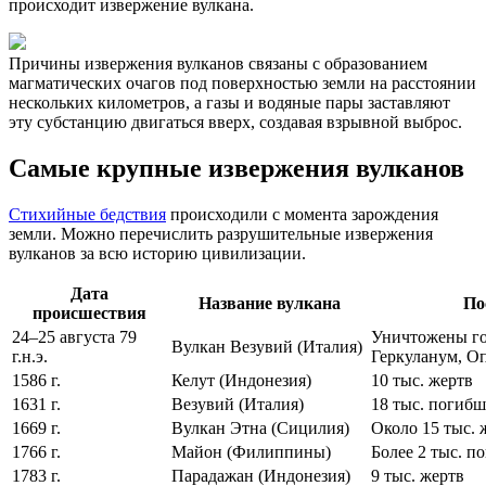
происходит извержение вулкана.
Причины извержения вулканов связаны с образованием
магматических очагов под поверхностью земли на расстоянии
нескольких километров, а газы и водяные пары заставляют
эту субстанцию двигаться вверх, создавая взрывной выброс.
Самые крупные извержения вулканов
Стихийные бедствия
происходили с момента зарождения
земли. Можно перечислить разрушительные извержения
вулканов за всю историю цивилизации.
Дата
Название вулкана
По
происшествия
24–25 августа 79
Уничтожены го
Вулкан Везувий (Италия)
г.н.э.
Геркуланум, О
1586 г.
Келут (Индонезия)
10 тыс. жертв
1631 г.
Везувий (Италия)
18 тыс. погиб
1669 г.
Вулкан Этна (Сицилия)
Около 15 тыс. 
1766 г.
Майон (Филиппины)
Более 2 тыс. п
1783 г.
Парадажан (Индонезия)
9 тыс. жертв