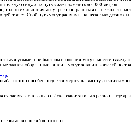
ительную силу, а их путь может доходить до 1000 метров;
, только их действия могут распространиться на несколько тыся
действием. Свой путь могут растянуть на несколько десяток ки
 острыми углами, при быстром вращении могут нанести тяжелую
ые здания, оборванные линии – могут оставить жителей пострад
жар
;
тромба, то тот способен поднести жертву на высоту десятиэтажн
всех частях земного шара. Исключаются только регионы, где арк
 североамериканский континент: