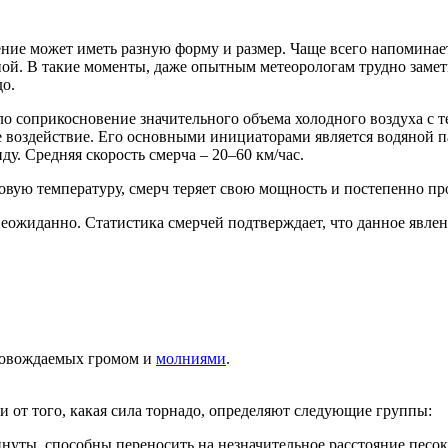
ение может иметь разную форму и размер. Чаще всего напоминает
еной. В такие моменты, даже опытным метеорологам трудно зам
до.
ло соприкосновение значительного объема холодного воздуха с 
 воздействие. Его основными инициаторами является водяной па
ду. Средняя скорость смерча – 20–60 км/час.
овую температуру, смерч теряет свою мощность и постепенно пр
 неожиданно. Статистика смерчей подтверждает, что данное явле
провождаемых громом и
молниями
.
 от того, какая сила торнадо, определяют следующие группы:
уты, способны переносить на незначительное расстояние песок