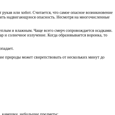
 рукав или хобот. Считается, что самое опасное возникновение
етить надвигающуюся опасность. Несмотря на многочисленные
теплым и влажным. Чаще всего смерч сопровождается осадками.
р и солнечное излучение. Когда образовывается воронка, то
опадает.
ние природы может свирепствовать от нескольких минут до
, камешки, небольшие предметы;