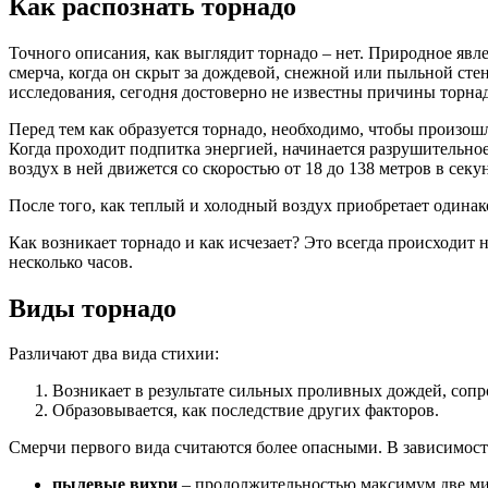
Как распознать торнадо
Точного описания, как выглядит торнадо – нет. Природное явл
смерча, когда он скрыт за дождевой, снежной или пыльной ст
исследования, сегодня достоверно не известны причины торна
Перед тем как образуется торнадо, необходимо, чтобы произош
Когда проходит подпитка энергией, начинается разрушительное
воздух в ней движется со скоростью от 18 до 138 метров в секун
После того, как теплый и холодный воздух приобретает одинак
Как возникает торнадо и как исчезает? Это всегда происходит
несколько часов.
Виды торнадо
Различают два вида стихии:
Возникает в результате сильных проливных дождей, со
Образовывается, как последствие других факторов.
Смерчи первого вида считаются более опасными. В зависимости
пылевые вихри
– продолжительностью максимум две мин