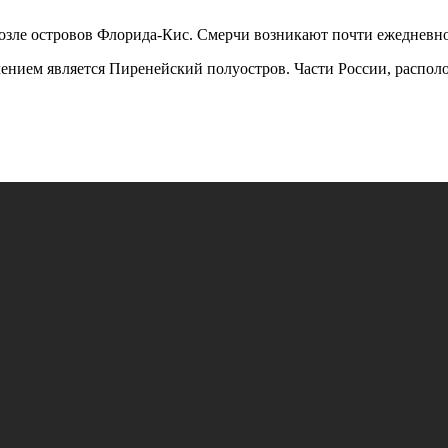
возле островов Флорида-Кис. Смерчи возникают почти ежедневно
ением является Пиренейский полуостров. Части России, располо