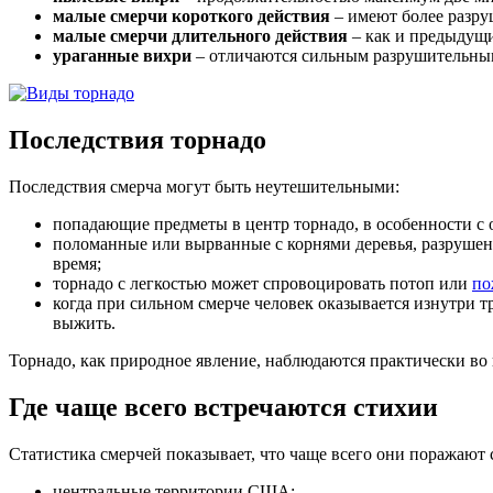
малые смерчи короткого действия
– имеют более разруш
малые смерчи длительного действия
– как и предыдущие
ураганные вихри
– отличаются сильным разрушительным 
Последствия торнадо
Последствия смерча могут быть неутешительными:
попадающие предметы в центр торнадо, в особенности с
поломанные или вырванные с корнями деревья, разрушенн
время;
торнадо с легкостью может спровоцировать потоп или
по
когда при сильном смерче человек оказывается изнутри 
выжить.
Торнадо, как природное явление, наблюдаются практически во 
Где чаще всего встречаются стихии
Статистика смерчей показывает, что чаще всего они поражают
центральные территории США;