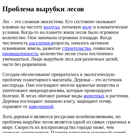
Проблема вырубки лесов
Лес – это сложная экосистема. Его состояние оказывает
влияние на чистоту
воздуха
, питьевую
воду
и климатические
условия. Когда-то на планете земля лесов было огромное
количество. Они занимали огромные площади. Когда
численность
населения в
озросла, началось активное
осваивание земель, развитие
строительства
, появилась
промышленность
, количество лесов стало постепенно
уменьшаться. Люди вырубали леса для различных целей,
часто без разрешения.
Сегодня обезлесивание превратилось в экологическую
проблему планетарного масштаба. Деревья – это источник
кислорода. Они поглощают многие ядовитые вещества и
уничтожают микроорганизмы, которые провоцируют
болезни. В лесах обитают разные виды
животных
и растения.
Деревья поглощают лишнюю влагу, защищают почву,
охраняют от
наводнений
.
Хоть деревья и являются ресурсами возобновляемыми, но
проблема вырубки лесов является одной из самых серьезных в
мире. Скорость их воспроизводства гораздо ниже, чем
скорость уничтожения. Планете наносится огромный ущерб