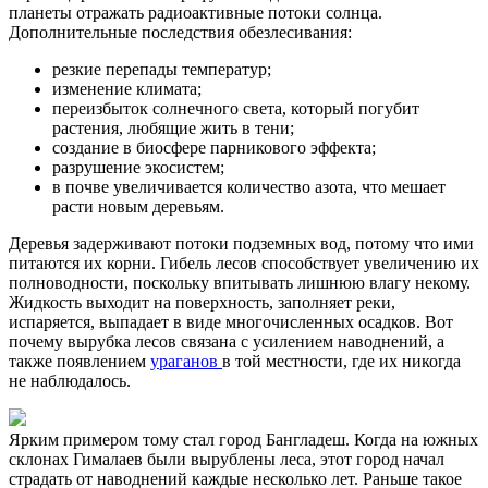
планеты отражать радиоактивные потоки солнца.
Дополнительные последствия обезлесивания:
резкие перепады температур;
изменение климата;
переизбыток солнечного света, который погубит
растения, любящие жить в тени;
создание в биосфере парникового эффекта;
разрушение экосистем;
в почве увеличивается количество азота, что мешает
расти новым деревьям.
Деревья задерживают потоки подземных вод, потому что ими
питаются их корни. Гибель лесов способствует увеличению их
полноводности, поскольку впитывать лишнюю влагу некому.
Жидкость выходит на поверхность, заполняет реки,
испаряется, выпадает в виде многочисленных осадков.
Вот
почему вырубка лесов связана с усилением наводнений, а
также появлением
ураганов
в той местности, где их никогда
не наблюдалось.
Ярким примером тому стал город Бангладеш. Когда на южных
склонах Гималаев были вырублены леса, этот город начал
страдать от наводнений каждые несколько лет. Раньше такое