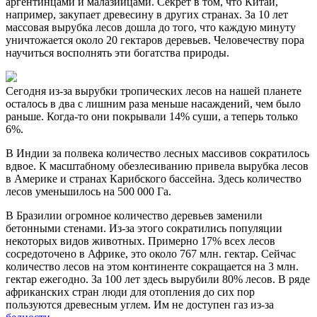
аргентинцами и малазийцами. Секрет в том, что Китай,
например, закупает древесину в других странах. За 10 лет
массовая вырубка лесов дошла до того, что каждую минуту
уничтожается около 20 гектаров деревьев. Человечеству пора
научиться восполнять эти богатства природы.
Сегодня из-за вырубки тропических лесов на нашей планете
осталось в два с лишним раза меньше насаждений, чем было
раньше. Когда-то они покрывали 14% суши, а теперь только
6%.
В Индии за полвека количество лесных массивов сократилось
вдвое. К масштабному обезлесиванию привела вырубка лесов
в Америке и странах Карибского бассейна. Здесь количество
лесов уменьшилось на 500 000 Га.
В Бразилии огромное количество деревьев заменили
бетонными стенами. Из-за этого сократились популяции
некоторых видов животных. Примерно 17% всех лесов
сосредоточено в Африке, это около 767 млн. гектар. Сейчас
количество лесов на этом континенте сокращается на 3 млн.
гектар ежегодно. За 100 лет здесь вырубили 80% лесов. В ряде
африканских стран люди для отопления до сих пор
пользуются древесным углем. Им не доступен газ из-за