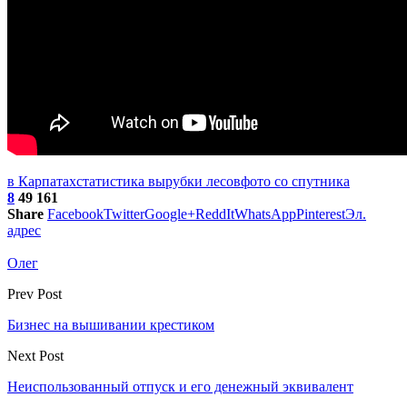
в Карпатах
статистика вырубки лесов
фото со спутника
8
49 161
Share
Facebook
Twitter
Google+
ReddIt
WhatsApp
Pinterest
Эл.
адрес
Олег
Prev Post
Бизнес на вышивании крестиком
Next Post
Неиспользованный отпуск и его денежный эквивалент