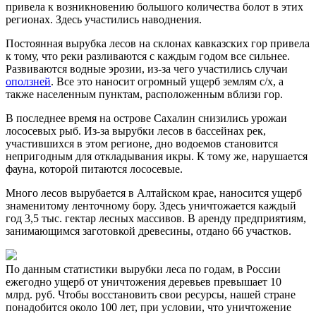
привела к возникновению большого количества болот в этих
регионах. Здесь участились наводнения.
Постоянная вырубка лесов на склонах кавказских гор привела
к тому, что реки разливаются с каждым годом все сильнее.
Развиваются водные эрозии, из-за чего участились случаи
оползней
. Все это наносит огромный ущерб землям с/х, а
также населенным пунктам, расположенным вблизи гор.
В последнее время на острове Сахалин снизились урожаи
лососевых рыб. Из-за вырубки лесов в бассейнах рек,
участившихся в этом регионе, дно водоемов становится
непригодным для откладывания икры. К тому же, нарушается
фауна, которой питаются лососевые.
Много лесов вырубается в Алтайском крае, наносится ущерб
знаменитому ленточному бору. Здесь уничтожается каждый
год 3,5 тыс. гектар лесных массивов. В аренду предприятиям,
занимающимся заготовкой древесины, отдано 66 участков.
По данным статистики вырубки леса по годам, в России
ежегодно ущерб от уничтожения деревьев превышает 10
млрд. руб. Чтобы восстановить свои ресурсы, нашей стране
понадобится около 100 лет, при условии, что уничтожение