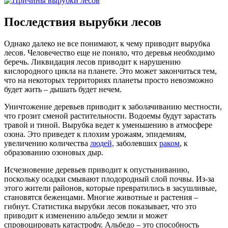
Последствия вырубки лесов
Однако далеко не все понимают, к чему приводит вырубка
лесов. Человечество еще не поняло, что деревья необходимо
беречь. Ликвидация лесов приводит к нарушению
кислородного цикла на планете. Это может закончиться тем,
что на некоторых территориях планеты просто невозможно
будет жить – дышать будет нечем.
Уничтожение деревьев приводит к заболачиванию местности,
что грозит сменой растительности. Водоемы будут зарастать
травой и тиной. Вырубка ведет к уменьшению в атмосфере
озона. Это приведет к плохим урожаям, эпидемиям,
увеличению количества
людей,
заболевших
раком
, к
образованию озоновых дыр.
Исчезновение деревьев приводит к опустыниванию,
поскольку осадки смывают плодородный слой почвы. Из-за
этого жители районов, которые превратились в засушливые,
становятся беженцами. Многие животные и растения –
гибнут. Статистика вырубки лесов показывает, что это
приводит к изменению альбедо земли и может
спровоцировать катастрофу. Альбедо – это способность