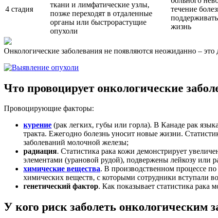
больного нев
ткани и лимфатические узлы,
4 стадия
течение боле
позже переходят в отдаленные
поддерживать
органы или быстрорастущие
жизнь
опухоли
Онкологические заболевания не появляются неожиданно – это 
Что провоцирует онкологические забол
Провоцирующие факторы:
курение
(рак легких, губы или горла). В Канаде рак язы
тракта. Ежегодно болезнь уносит новые жизни. Статист
заболеваний молочной железы;
радиация
. Статистика рака кожи демонстрирует увеличе
элементами (урановой рудой), подвержены лейкозу или ра
химические вещества
. В производственном процессе по
химических веществ, с которыми сотрудники вступали во
генетический фактор
. Как показывает статистика рака 
У кого риск заболеть онкологическим 