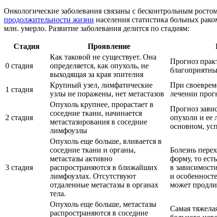
Онкологические заболевания связаны с бесконтрольным ростом
продолжительности жизни
населения статистика больных раком
млн. умерло. Развитие заболевания делится по стадиям:
Стадия
Проявление
Как таковой не существует. Она
Прогноз прак
0 стадия
определяется, как опухоль, не
благоприятн
выходящая за края эпителия
Крупный узел, лимфатические
При своеврем
1 стадия
узлы не поражены, нет метастазов
лечении прог
Опухоль крупнее, прорастает в
Прогноз зави
соседние ткани, начинается
2 стадия
опухоли и ее 
метастазирования в соседние
основном, ус
лимфоузлы
Опухоль еще больше, вливается в
соседние ткани и органы,
Болезнь пере
метастазы активно
форму, то ест
3 стадия
распространяются в ближайших
в зависимости
лимфоузлах. Отсутствуют
и особенносте
отдаленные метастазы в органах
может продли
тела.
Опухоль еще больше, метастазы
Самая тяжела
распространяются в соседние