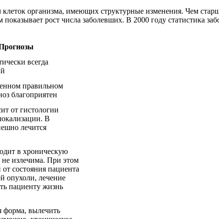
 клеток организма, имеющих структурные изменения. Чем старш
 показывает рост числа заболевших. В 2000 году статистика забо
Прогнозы
тически всегда
ый
енном правильном
ноз благоприятен
сит от гистологии
локализации. В
пешно лечится
ходит в хроническую
ь не излечима. При этом
 от состояния пациента
й опухоли, лечение
ть пациенту жизнь
я форма, вылечить