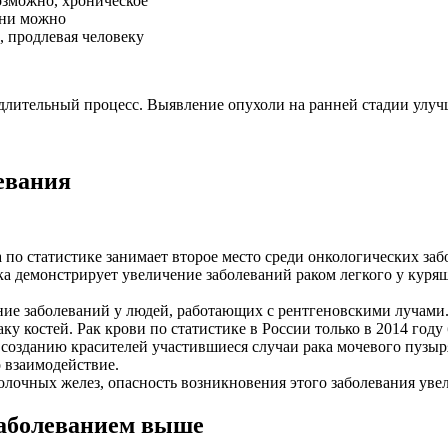
озможно, хроническое
зни можно
, продлевая человеку
длительный процесс. Выявление опухоли на ранней стадии улучш
евания
ка по статистике занимает второе место среди онкологических з
ика демонстрирует увеличение заболеваний раком легкого у кур
ние заболеваний у людей, работающих с рентгеновскими лучами.
ку костей. Рак крови по статистике в России только в 2014 году
 созданию красителей участившиеся случаи рака мочевого пузыр
 взаимодействие.
молочных желез, опасность возникновения этого заболевания увел
заболеванием выше