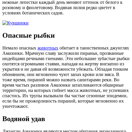
нежные лепестки каждый день меняют оттенок от белого к
розовому и фиолетовому. Водяная лилия редко цветет в
условиях ботанических садов.
Опасные рыбки
Немало опасных
животных
обитает в таинственных джунглях
Амазонки. Мрачную славу заслужили пираньи, прозванные
индейцами речными гиенами. Эти небольшие зубастые рыбки
охотятся огромными стаями, нападая на жертву внезапно из
укрытия и не давая ей возможности убежать. Обладая тонким
обонянием, они мгновенно чуют запах крови или мяса. В
тоже время, пираний можно назвать санитарами реки. Во
время частых разливов Амазонки затапливаются обширные
территории, на которых гибнет масса животных, не успевших
спастись. Их трупы вызывали бы частые сезонные эпидемии,
если бы не прожорливость пираний, которые мгновенно их
уничтожают.
Водяной удав
Джунгли Амазонки являются местом обитания легендарного