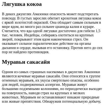
Лягушка кокоа
В диких джунглях Амазонки опасность может подстерегать
повсюду. В густых зарослях обитает крохотная лягушка кокоа
с яркой золотистой окраской. Она обладает самым сильным в
мире ядом, во много раз сильнее цианида калия и кураре.
Считается, что яда одной лягушки достаточно для гибели 1,5
тыс. человек. Индейцы, собираясь охотиться на крупных
зверей, покрывают этим ядом наконечники стрел. Он
оказывает сильное паралитическое действие на органы
дыхания и сердце, вызывая его остановку. Против него до сих
пор не найдено противоядия.
Муравьи сакасайя
Одним из самых страшных насекомых в джунглях Амазонки
являются кочевые муравьи сакасайя. Они относятся к группе
огненных муравьев, их укусы смертельно опасны, особенно
для людей, подверженных аллергии. Муравьи живут
большими подземными колониями, но периодически выходят
на поверхность, наводя страх на крупных и мелких
животных. Муравьев не останавливают никакие природные
или живые препятствия. Обнаружив потенциальную добычу,