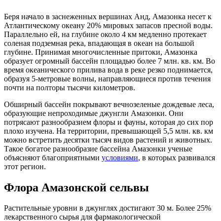
Беря начало в заснеженных вершинах Анд, Амазонка несет к
Атлантическому океану 20% мировых запасов пресной воды.
Параллельно ей, на глубине около 4 км медленно протекает
соленая подземная река, впадающая в океан на большой
глубине. Принимая многочисленные притоки, Амазонка
образует огромный бассейн площадью более 7 млн. кв. км. Во
время океанического прилива вода в реке резко поднимается,
образуя 5-метровые волны, направляющиеся против течения
почти на полторы тысячи километров.
Обширный бассейн покрывают вечнозеленые дождевые леса,
образующие непроходимые джунгли Амазонки. Они
потрясают разнообразием флоры и фауны, которая до сих пор
плохо изучена. На территории, превышающей 5,5 млн. кв. км
можно встретить десятки тысяч видов растений и животных.
Такое богатое разнообразие бассейна Амазонки ученые
объясняют благоприятными
условиями
, в которых развивался
этот регион.
Флора Амазонской сельвы
Растительные уровни в джунглях достигают 30 м. Более 25%
лекарственного сырья для фармакологической