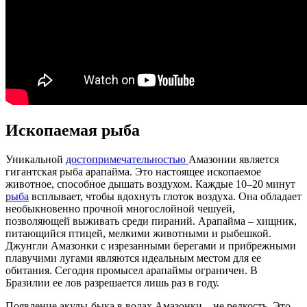
Ископаемая рыба
Уникальной
достопримечательностью
Амазонии является
гигантская рыба арапайма. Это настоящее ископаемое
животное, способное дышать воздухом. Каждые 10–20 минут
рыба
всплывает, чтобы вдохнуть глоток воздуха. Она обладает
необыкновенно прочной многослойной чешуей,
позволяющей выживать среди пираний. Арапайма – хищник,
питающийся птицей, мелкими животными и рыбешкой.
Джунгли Амазонки с изрезанными берегами и прибрежными
плавучими лугами являются идеальным местом для ее
обитания. Сегодня промысел арапаймы ограничен. В
Бразилии ее лов разрешается лишь раз в году.
Появление акулы-быка в водах Амазонки – не редкость. Это