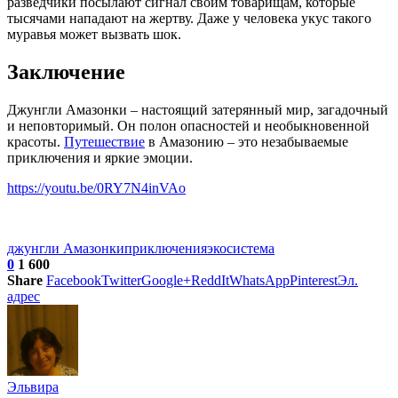
разведчики посылают сигнал своим товарищам, которые
тысячами нападают на жертву. Даже у человека укус такого
муравья может вызвать шок.
Заключение
Джунгли Амазонки – настоящий затерянный мир, загадочный
и неповторимый. Он полон опасностей и необыкновенной
красоты.
Путешествие
в Амазонию – это незабываемые
приключения и яркие эмоции.
https://youtu.be/0RY7N4inVAo
джунгли Амазонки
приключения
экосистема
0
1 600
Share
Facebook
Twitter
Google+
ReddIt
WhatsApp
Pinterest
Эл.
адрес
Эльвира