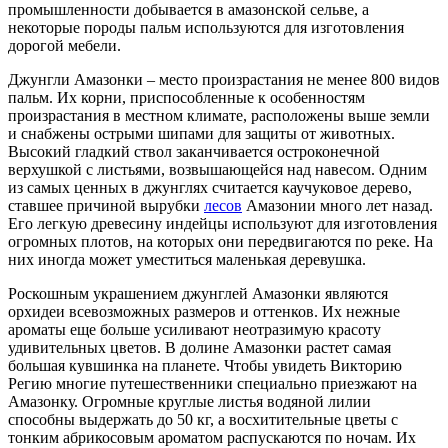
промышленности добывается в амазонской сельве, а
некоторые породы пальм используются для изготовления
дорогой мебели.
Джунгли Амазонки – место произрастания не менее 800 видов
пальм. Их корни, приспособленные к особенностям
произрастания в местном климате, расположены выше земли
и снабжены острыми шипами для защиты от животных.
Высокий гладкий ствол заканчивается остроконечной
верхушкой с листьями, возвышающейся над навесом. Одним
из самых ценных в джунглях считается каучуковое дерево,
ставшее причиной вырубки
лесов
Амазонии много лет назад.
Его легкую древесину индейцы используют для изготовления
огромных плотов, на которых они передвигаются по реке. На
них иногда может уместиться маленькая деревушка.
Роскошным украшением джунглей Амазонки являются
орхидеи всевозможных размеров и оттенков. Их нежные
ароматы еще больше усиливают неотразимую красоту
удивительных цветов. В долине Амазонки растет самая
большая кувшинка на планете. Чтобы увидеть Викторию
Регию многие путешественники специально приезжают на
Амазонку. Огромные круглые листья водяной лилии
способны выдержать до 50 кг, а восхитительные цветы с
тонким абрикосовым ароматом распускаются по ночам. Их