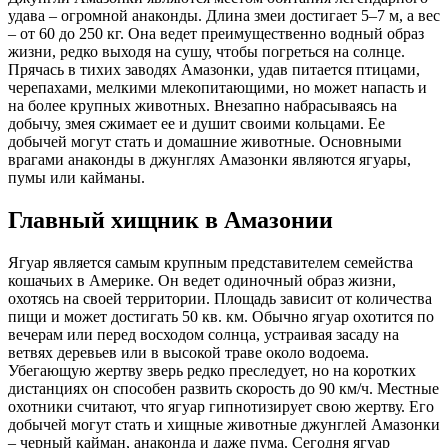
удава – огромной анаконды. Длина змеи достигает 5–7 м, а вес
– от 60 до 250 кг. Она ведет преимущественно водный образ
жизни, редко выходя на сушу, чтобы погреться на солнце.
Прячась в тихих заводях Амазонки, удав питается птицами,
черепахами, мелкими млекопитающими, но может напасть и
на более крупных животных. Внезапно набрасываясь на
добычу, змея сжимает ее и душит своими кольцами. Ее
добычей могут стать и домашние животные. Основными
врагами анаконды в джунглях Амазонки являются ягуары,
пумы или кайманы.
Главный хищник в Амазонии
Ягуар является самым крупным представителем семейства
кошачьих в Америке. Он ведет одиночный образ жизни,
охотясь на своей территории. Площадь зависит от количества
пищи и может достигать 50 кв. км. Обычно ягуар охотится по
вечерам или перед восходом солнца, устраивая засаду на
ветвях деревьев или в высокой траве около водоема.
Убегающую жертву зверь редко преследует, но на коротких
дистанциях он способен развить скорость до 90 км/ч. Местные
охотники считают, что ягуар гипнотизирует свою жертву. Его
добычей могут стать и хищные животные джунглей Амазонки
– черный кайман, анаконда и даже пума. Сегодня ягуар