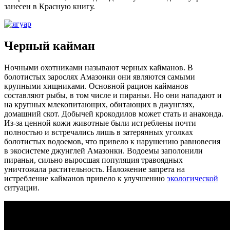
занесен в Красную книгу.
Черный кайман
Ночными охотниками называют черных кайманов. В
болотистых зарослях Амазонки они являются самыми
крупными хищниками. Основной рацион кайманов
составляют рыбы, в том числе и пираньи. Но они нападают и
на крупных млекопитающих, обитающих в джунглях,
домашний скот. Добычей крокодилов может стать и анаконда.
Из-за ценной кожи животные были истреблены почти
полностью и встречались лишь в затерянных уголках
болотистых водоемов, что привело к нарушению равновесия
в экосистеме джунглей Амазонки. Водоемы заполонили
пираньи, сильно выросшая популяция травоядных
уничтожала растительность. Наложение запрета на
истребление кайманов привело к улучшению
экологической
ситуации.