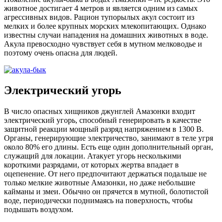
животное достигает 4 метров и является одним из самых
агрессивных видов. Рацион тупорылых акул состоит из
мелких и более крупных морских млекопитающих. Однако
известны случаи нападения на домашних животных в воде.
Акула превосходно чувствует себя в мутном мелководье и
поэтому очень опасна для людей.
Электрический угорь
В число опасных хищников джунглей Амазонки входит
электрический угорь, способный генерировать в качестве
защитной реакции мощный разряд напряжением в 1300 В.
Органы, генерирующие электричество, занимают в теле угря
около 80% его длины. Есть еще один дополнительный орган,
служащий для локации. Атакует угорь несколькими
короткими разрядами, от которых жертва впадает в
оцепенение. От него предпочитают держаться подальше не
только мелкие животные Амазонки, но даже небольшие
кайманы и змеи. Обычно он прячется в мутной, болотистой
воде, периодически поднимаясь на поверхность, чтобы
подышать воздухом.