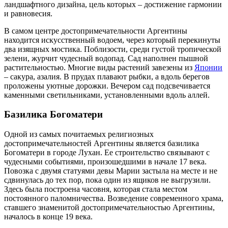
ландшафтного дизайна, цель которых – достижение гармонии
и равновесия.
В самом центре достопримечательности Аргентины
находится искусственный водоем, через который перекинуты
два изящных мостика. Поблизости, среди густой тропической
зелени, журчит чудесный водопад. Сад наполнен пышной
растительностью. Многие виды растений завезены из
Японии
– сакура, азалия. В прудах плавают рыбки, а вдоль берегов
проложены уютные дорожки. Вечером сад подсвечивается
каменными светильниками, установленными вдоль аллей.
Базилика Богоматери
Одной из самых почитаемых религиозных
достопримечательностей Аргентины является базилика
Богоматери в городе Лухан. Ее строительство связывают с
чудесными событиями, произошедшими в начале 17 века.
Повозка с двумя статуями девы Марии застыла на месте и не
сдвинулась до тех пор, пока один из ящиков не выгрузили.
Здесь была построена часовня, которая стала местом
постоянного паломничества. Возведение современного храма,
ставшего знаменитой достопримечательностью Аргентины,
началось в конце 19 века.