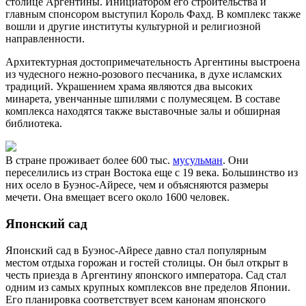
столице Аргентины. Инициатором его строительства и
главным спонсором выступил Король Фахд. В комплекс также
вошли и другие институты культурной и религиозной
направленности.
Архитектурная достопримечательность Аргентины выстроена
из чудесного нежно-розового песчаника, в духе исламских
традиций. Украшением храма являются два высоких
минарета, увенчанные шпилями с полумесяцем. В составе
комплекса находятся также выставочные залы и обширная
библиотека.
В стране проживает более 600 тыс.
мусульман
. Они
переселились из стран Востока еще с 19 века. Большинство из
них осело в Буэнос-Айресе, чем и объясняются размеры
мечети. Она вмещает всего около 1600 человек.
Японский сад
Японский сад в Буэнос-Айресе давно стал популярным
местом отдыха горожан и гостей столицы. Он был открыт в
честь приезда в Аргентину японского императора. Сад стал
одним из самых крупных комплексов вне пределов Японии.
Его планировка соответствует всем канонам японского