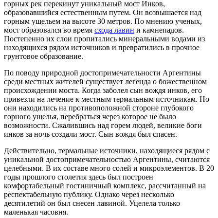
горных рек перекинут уникальный мост Инков,
образовавшийся естественным путем. Он возвышается над
горным ущельем на высоте 30 метров. По мнению ученых,
мост образовался во время
схода лавин
и камнепадов.
Постепенно их слои пропитались минеральными водами из
находящихся рядом источников и превратились в прочное
грунтовое образование.
По поводу природной достопримечательности Аргентины
среди местных жителей существует легенда о божественном
происхождении моста. Когда заболел сын вождя инков, его
привезли на лечение к местным термальным источникам. Но
они находились на противоположной стороне глубокого
горного ущелья, перебраться через которое не было
возможности. Сжалившись над горем людей, великие боги
инков за ночь создали мост. Сын вождя был спасен.
Действительно, термальные источники, находящиеся рядом с
уникальной достопримечательностью Аргентины, считаются
целебными. В их составе много солей и микроэлементов. В 20
годы прошлого столетия здесь был построен
комфортабельный гостиничный комплекс, рассчитанный на
респектабельную публику. Однако через несколько
десятилетий он был снесен лавиной. Уцелела только
маленькая часовня.