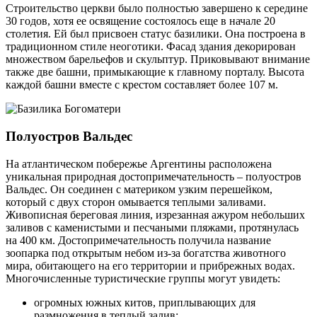
Строительство церкви было полностью завершено к середине
30 годов, хотя ее освящение состоялось еще в начале 20
столетия. Ей был присвоен статус базилики. Она построена в
традиционном стиле неоготики. Фасад здания декорирован
множеством барельефов и скульптур. Приковывают внимание
также две башни, примыкающие к главному порталу. Высота
каждой башни вместе с крестом составляет более 107 м.
Полуостров Вальдес
На атлантическом побережье Аргентины расположена
уникальная природная достопримечательность – полуостров
Вальдес. Он соединен с материком узким перешейком,
который с двух сторон омывается теплыми заливами.
Живописная береговая линия, изрезанная ажуром небольших
заливов с каменистыми и песчаными пляжами, протянулась
на 400 км. Достопримечательность получила название
зоопарка под открытым небом из-за богатства животного
мира, обитающего на его территории и прибрежных водах.
Многочисленные туристические группы могут увидеть:
огромных южных китов, приплывающих для
размножения в теплый залив;