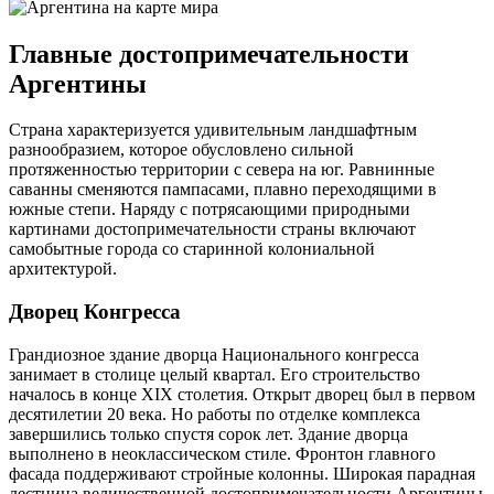
Главные достопримечательности
Аргентины
Страна характеризуется удивительным ландшафтным
разнообразием, которое обусловлено сильной
протяженностью территории с севера на юг. Равнинные
саванны сменяются пампасами, плавно переходящими в
южные степи. Наряду с потрясающими природными
картинами достопримечательности страны включают
самобытные города со старинной колониальной
архитектурой.
Дворец Конгресса
Грандиозное здание дворца Национального конгресса
занимает в столице целый квартал. Его строительство
началось в конце XIX столетия. Открыт дворец был в первом
десятилетии 20 века. Но работы по отделке комплекса
завершились только спустя сорок лет. Здание дворца
выполнено в неоклассическом стиле. Фронтон главного
фасада поддерживают стройные колонны. Широкая парадная
лестница величественной достопримечательности Аргентины