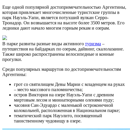
Еще одной популярной достопримечательностью Аргентины,
которая привлекает многочисленные туристские группы в
парк Науэль-Уапи, является потухший вулкан Серро-
Тронадор. Он возвышается на высоте более 3500 метров. Его
ледники дают начало многим горным рекам и озерам.
В парке развиты разные виды активного
туризма
–
путешествия на байдарках по озерам, дайвинг, скалолазание.
Также широко распространены велосипедные и конные
прогулки.
Среди популярных маршрутов по достопримечательностям
Аргентины:
грот со святилищем Девы Марии с младенцем на руках
– место массового паломничества;
остров Виктория на озере Науэль-Уапи с древним
миртовым лесом и миниатюрными оленями пуду;
часовня Сан-Эдуардо с маленькой остроконечной
колокольней, расположенная в Национальном парке;
тематический парк Науэлито, посвященный
таинственному чудовищу в озере.