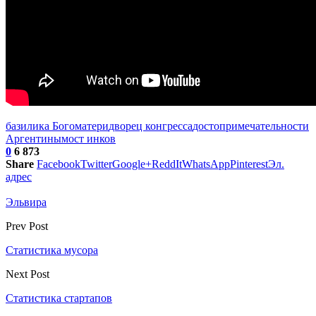
базилика Богоматери
дворец конгресса
достопримечательности
Аргентины
мост инков
0
6 873
Share
Facebook
Twitter
Google+
ReddIt
WhatsApp
Pinterest
Эл.
адрес
Эльвира
Prev Post
Статистика мусора
Next Post
Статистика стартапов