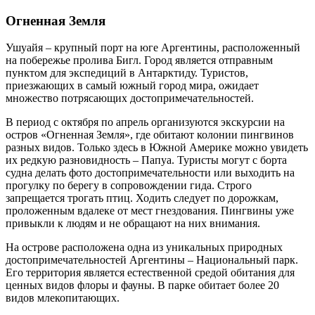
Огненная Земля
Ушуайя – крупный порт на юге Аргентины, расположенный
на побережье пролива Бигл. Город является отправным
пунктом для экспедиций в Антарктиду. Туристов,
приезжающих в самый южный город мира, ожидает
множество потрясающих достопримечательностей.
В период с октября по апрель организуются экскурсии на
остров «Огненная Земля», где обитают колонии пингвинов
разных видов. Только здесь в Южной Америке можно увидеть
их редкую разновидность – Папуа. Туристы могут с борта
судна делать фото достопримечательности или выходить на
прогулку по берегу в сопровождении гида. Строго
запрещается трогать птиц. Ходить следует по дорожкам,
проложенным вдалеке от мест гнездования. Пингвины уже
привыкли к людям и не обращают на них внимания.
На острове расположена одна из уникальных природных
достопримечательностей Аргентины – Национальный парк.
Его территория является естественной средой обитания для
ценных видов флоры и фауны. В парке обитает более 20
видов млекопитающих.