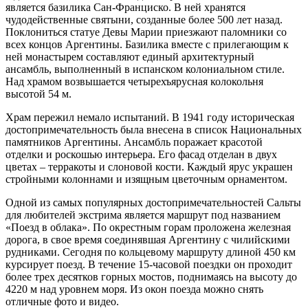
является базилика Сан-Франциско. В ней хранятся
чудодейственные святыни, созданные более 500 лет назад.
Поклониться статуе Девы Марии приезжают паломники со
всех концов Аргентины. Базилика вместе с прилегающим к
ней монастырем составляют единый архитектурный
ансамбль, выполненный в испанском колониальном стиле.
Над храмом возвышается четырехъярусная колокольня
высотой 54 м.
Храм пережил немало испытаний. В 1941 году историческая
достопримечательность была внесена в список Национальных
памятников Аргентины. Ансамбль поражает красотой
отделки и роскошью интерьера. Его фасад отделан в двух
цветах – терракоты и слоновой кости. Каждый ярус украшен
стройными колоннами и изящным цветочным орнаментом.
Одной из самых популярных достопримечательностей Сальты
для любителей экстрима является маршрут под названием
«Поезд в облака». По окрестным горам проложена железная
дорога, в свое время соединявшая Аргентину с чилийскими
рудниками. Сегодня по кольцевому маршруту длиной 450 км
курсирует поезд. В течение 15-часовой поездки он проходит
более трех десятков горных мостов, поднимаясь на высоту до
4220 м над уровнем моря. Из окон поезда можно снять
отличные фото и видео.