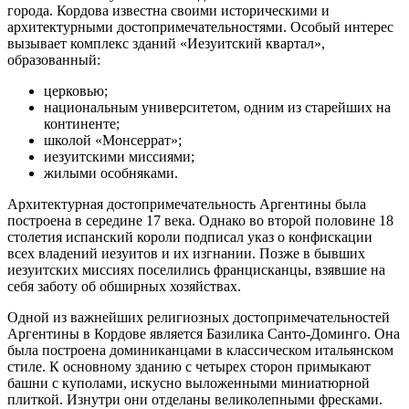
города. Кордова известна своими историческими и
архитектурными достопримечательностями. Особый интерес
вызывает комплекс зданий «Иезуитский квартал»,
образованный:
церковью;
национальным университетом, одним из старейших на
континенте;
школой «Монсеррат»;
иезуитскими миссиями;
жилыми особняками.
Архитектурная достопримечательность Аргентины была
построена в середине 17 века. Однако во второй половине 18
столетия испанский короли подписал указ о конфискации
всех владений иезуитов и их изгнании. Позже в бывших
иезуитских миссиях поселились францисканцы, взявшие на
себя заботу об обширных хозяйствах.
Одной из важнейших религиозных достопримечательностей
Аргентины в Кордове является Базилика Санто-Доминго. Она
была построена доминиканцами в классическом итальянском
стиле. К основному зданию с четырех сторон примыкают
башни с куполами, искусно выложенными миниатюрной
плиткой. Изнутри они отделаны великолепными фресками.