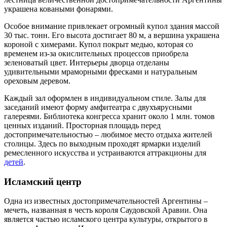
украшена коваными фонарями.
Особое внимание привлекает огромный купол здания массой
30 тыс. тонн. Его высота достигает 80 м, а вершина украшена
короной с химерами. Купол покрыт медью, которая со
временем из-за окислительных процессов приобрела
зеленоватый цвет. Интерьеры дворца отделаны
удивительными мраморными фресками и натуральным
ореховым деревом.
Каждый зал оформлен в индивидуальном стиле. Залы для
заседаний имеют форму амфитеатра с двухъярусными
галереями. Библиотека конгресса хранит около 1 млн. томов
ценных изданий. Просторная площадь перед
достопримечательностью – любимое место отдыха жителей
столицы. Здесь по выходным проходят ярмарки изделий
ремесленного искусства и устраиваются аттракционы для
детей
.
Исламский центр
Одна из известных достопримечательностей Аргентины –
мечеть, названная в честь короля Саудовской Аравии. Она
является частью исламского центра культуры, открытого в