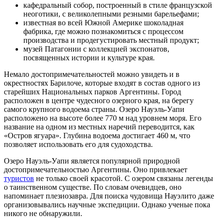
кафедральный собор, построенный в стиле французской
неоготики, с великолепными резными барельефами;
известная во всей Южной Америке шоколадная
фабрика, где можно познакомиться с процессом
производства и продегустировать местный продукт;
музей Патагонии с коллекцией экспонатов,
посвященных истории и культуре края.
Немало достопримечательностей можно увидеть и в
окрестностях Барилоче, которые входят в состав одного из
старейших Национальных парков Аргентины. Город
расположен в центре чудесного озерного края, на берегу
самого крупного водоема страны. Озеро Науэль-Уапи
расположено на высоте более 770 м над уровнем моря. Его
название на одном из местных наречий переводится, как
«Остров ягуара». Глубина водоема достигает 460 м, что
позволяет использовать его для судоходства.
Озеро Науэль-Уапи является популярной природной
достопримечательностью Аргентины. Оно привлекает
туристов
не только своей красотой. С озером связаны легенды
о таинственном существе. По словам очевидцев, оно
напоминает плезиозавра. Для поиска чудовища Науэлито даже
организовывались научные экспедиции. Однако ученые пока
никого не обнаружили.