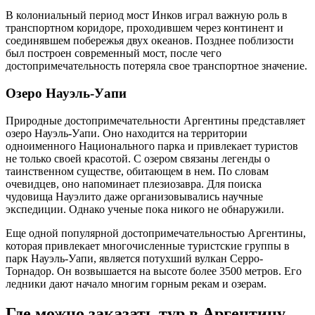
В колониальный период мост Инков играл важную роль в
транспортном коридоре, проходившем через континент и
соединявшем побережья двух океанов. Позднее поблизости
был построен современный мост, после чего
достопримечательность потеряла свое транспортное значение.
Озеро Науэль-Уапи
Природные достопримечательности Аргентины представляет
озеро Науэль-Уапи. Оно находится на территории
одноименного Национального парка и привлекает туристов
не только своей красотой. С озером связаны легенды о
таинственном существе, обитающем в нем. По словам
очевидцев, оно напоминает плезиозавра. Для поиска
чудовища Науэлито даже организовывались научные
экспедиции. Однако ученые пока никого не обнаружили.
Еще одной популярной достопримечательностью Аргентины,
которая привлекает многочисленные туристские группы в
парк Науэль-Уапи, является потухший вулкан Серро-
Торнадор. Он возвышается на высоте более 3500 метров. Его
ледники дают начало многим горным рекам и озерам.
Где можно заказать тур в Аргентину