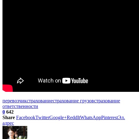
перевозчик
страхование
страхование грузов
страхование
ответственности
0
642
Share
Facebook
Twitter
Google+
ReddIt
WhatsApp
Pinterest
Эл.
адрес