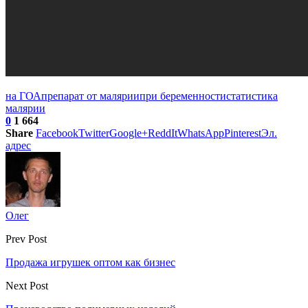
на ГОА
препарат от малярии
при беременности
статистика
малярии
0
1 664
Share
Facebook
Twitter
Google+
ReddIt
WhatsApp
Pinterest
Эл.
адрес
Олег
Prev Post
Продажа игрушек оптом как бизнес
Next Post