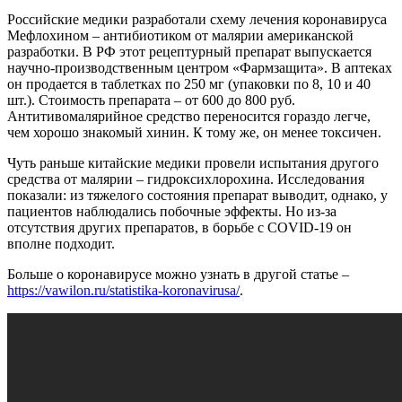
Российские медики разработали схему лечения коронавируса
Мефлохином – антибиотиком от малярии американской
разработки. В РФ этот рецептурный препарат выпускается
научно-производственным центром «Фармзащита». В аптеках
он продается в таблетках по 250 мг (упаковки по 8, 10 и 40
шт.). Стоимость препарата – от 600 до 800 руб.
Антитивомалярийное средство переносится гораздо легче,
чем хорошо знакомый хинин. К тому же, он менее токсичен.
Чуть раньше китайские медики провели испытания другого
средства от малярии – гидроксихлорохина. Исследования
показали: из тяжелого состояния препарат выводит, однако, у
пациентов наблюдались побочные эффекты. Но из-за
отсутствия других препаратов, в борьбе с COVID-19 он
вполне подходит.
Больше о коронавирусе можно узнать в другой статье –
https://vawilon.ru/statistika-koronavirusa/
.