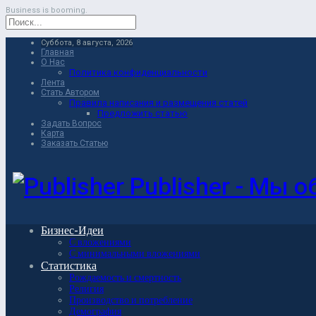
Business is booming.
Суббота, 8 августа, 2026
Главная
О Нас
Политика конфиденциальности
Лента
Стать Автором
Правила написания и размещения статей
Предложить статью
Задать Вопрос
Карта
Заказать Статью
Publisher - Мы 
Бизнес-Идеи
С вложениями
С минимальными вложениями
Статистика
Рождаемость и смертность
Религия
Производство и потребление
Демография