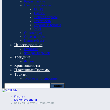
Кредитование
Налогообложение
ЕНВД
Налоги
Общие вопросы
Отчётность
Страховые взносы
УСН
Оплата труда
Страховое дело
Ценные бумаги
Инвестирование
Стартапы
Фондовый рынок
Трейдинг
Форекс
Криптовалюты
Платёжные Системы
Туризм
Туризм и путешествия
Главная
Юриспруденция
Как можно стать нотариусом