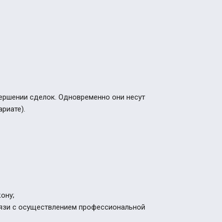
ершении сделок. Одновременно они несут
риате).
ону;
вязи с осуществлением профессиональной