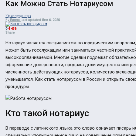
Как Можно Стать Нотариусом
Юриспруденция
By
Елена
Last updated
Янв 6, 2020
0
4 436
Share
Нотариус является специалистом по юридическим вопросам, 
может быть госслужащим или заниматься частной практикой
высокооплачиваемой. Многие сделки подлежат обязательно
оформление доверенности, продажа доли имущества или ре
численность действующих нотариусов, количество желающи
уменьшается. Как
стать нотариусом в России и открыть сво
процедуры.
Кто такой нотариус
В переводе с латинского языка это слово означает писарь ил
специально уполномоченное лицо на совершение определен