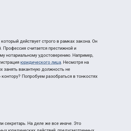
который действует строго в рамках закона. Он
. Профессия считается престижной и
му нотариальному удостоверению. Например,
гистрация
юридического лица
.
Несмотря на
х занять вакантную должность не
ю контору? Попробуем разобраться в тонкостях
и секретарь. На деле же все иначе. Это
ных юридических действий, предусмотренных