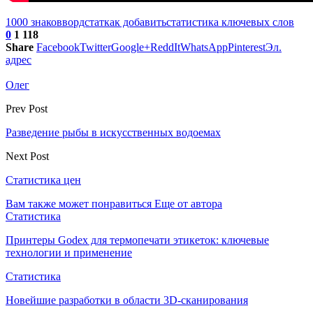
1000 знаков
вордстат
как добавить
статистика ключевых слов
0
1 118
Share
Facebook
Twitter
Google+
ReddIt
WhatsApp
Pinterest
Эл.
адрес
Олег
Prev Post
Разведение рыбы в искусственных водоемах
Next Post
Статистика цен
Вам также может понравиться
Еще от автора
Статистика
Принтеры Godex для термопечати этикеток: ключевые
технологии и применение
Статистика
Новейшие разработки в области 3D-сканирования