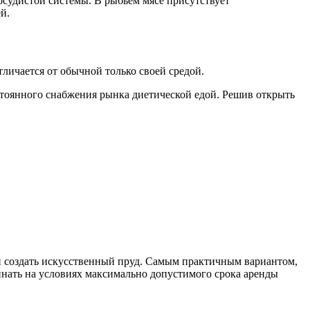
судистой системы. В рыбьем мясе присутствует
й.
личается от обычной только своей средой.
стоянного снабжения рынка диетической едой. Решив открыть
и создать искусственный пруд. Самым практичным вариантом,
инать на условиях максимально допустимого срока аренды