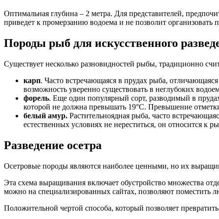
Оптимальная глубина – 2 метра. Для представителей, предпочи
приведет к промерзанию водоема и не позволит организовать 
Породы рыб для искусственного развед
Существует несколько разновидностей рыбы, традиционно счит
карп
. Часто встречающаяся в прудах рыба, отличающаяся
возможность уверенно существовать в неглубоких водоема
форель
. Еще один популярный сорт, разводимый в пруда
которой не должна превышать 19°С. Превышение отметки 
белый амур.
Растительноядная рыба, часто встречающаяся
естественных условиях не нереститься, он относится к р
Разведение осетра
Осетровые породы являются наиболее ценными, но их выращив
Эта схема выращивания включает обустройство множества отд
можно на специализированных сайтах, позволяют поместить лю
Положительной чертой способа, который позволяет превратит