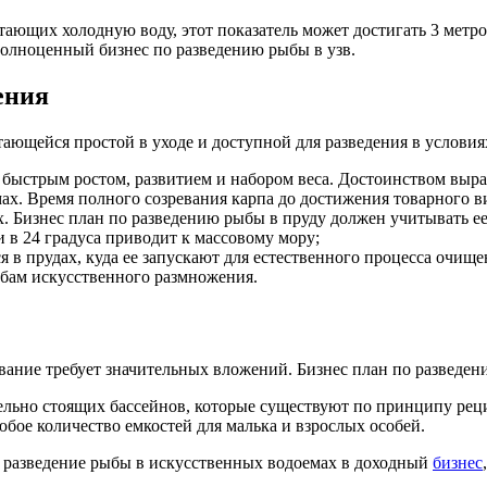
тающих холодную воду, этот показатель может достигать 3 метро
полноценный бизнес по разведению рыбы в узв.
ения
ающейся простой в уходе и доступной для разведения в условия
 быстрым ростом, развитием и набором веса. Достоинством выра
х. Время полного созревания карпа до достижения товарного вид
х. Бизнес план по разведению рыбы в пруду должен учитывать е
в 24 градуса приводит к массовому мору;
 в прудах, куда ее запускают для естественного процесса очище
ыбам искусственного размножения.
ание требует значительных вложений. Бизнес план по разведен
ельно стоящих бассейнов, которые существуют по принципу рец
бое количество емкостей для малька и взрослых особей.
ь разведение рыбы в искусственных водоемах в доходный
бизнес