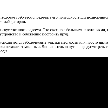
водоеме требуется определить его пригодность для полноценног
ие лаборатории.
 искусственного водоема. Это связано с большими вложениями, 
устройство и собственно построить пруд.
спользуются заболоченные участки местности или просто низин
или оставить земляными. Дополнительно нужно предусмотреть с
воды.