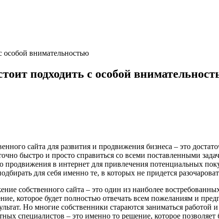
 с особой внимательностью
стоит подходить с особой внимательност
венного сайта для развития и продвижения бизнеса – это достат
точно быстро и просто справиться со всеми поставленными задача
го продвижения в интернет для привлечения потенциальных поку
дбирать для себя именно те, в которых не придется разочароват
жение собственного сайта – это один из наиболее востребованн
ение, которое будет полностью отвечать всем пожеланиям и пред
тат. Но многие собственники стараются заниматься работой и са
ных специалистов – это именно то решение, которое позволяет 