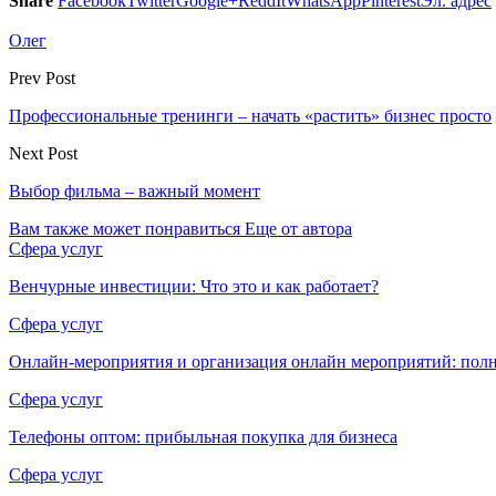
Share
Facebook
Twitter
Google+
ReddIt
WhatsApp
Pinterest
Эл. адрес
Олег
Prev Post
Профессиональные тренинги – начать «растить» бизнес просто
Next Post
Выбор фильма – важный момент
Вам также может понравиться
Еще от автора
Сфера услуг
Венчурные инвестиции: Что это и как работает?
Сфера услуг
Онлайн-мероприятия и организация онлайн мероприятий: пол
Сфера услуг
Телефоны оптом: прибыльная покупка для бизнеса
Сфера услуг