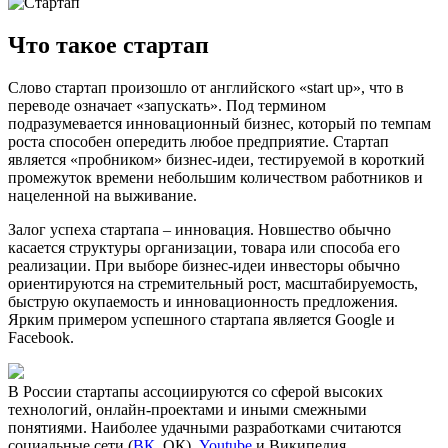
Что такое стартап
Слово стартап произошло от английского «start up», что в
переводе означает «запускать». Под термином
подразумевается инновационный бизнес, который по темпам
роста способен опередить любое предприятие. Стартап
является «пробником» бизнес-идеи, тестируемой в короткий
промежуток времени небольшим количеством работников и
нацеленной на выживание.
Залог успеха стартапа – инновация. Новшество обычно
касается структуры организации, товара или способа его
реализации. При выборе бизнес-идеи инвесторы обычно
ориентируются на стремительный рост, масштабируемость,
быструю окупаемость и инновационность предложения.
Ярким примером успешного стартапа является Google и
Facebook.
В России стартапы ассоциируются со сферой высоких
технологий, онлайн-проектами и иными смежными
понятиями. Наиболее удачными разработками считаются
социальные сети (
ВК
, ОК),
Youtube
и Википедия.