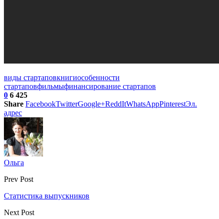
виды стартапов
книги
особенности
стартапов
фильмы
финансирование стартапов
0
6 425
Share
Facebook
Twitter
Google+
ReddIt
WhatsApp
Pinterest
Эл.
адрес
Ольга
Prev Post
Статистика выпускников
Next Post