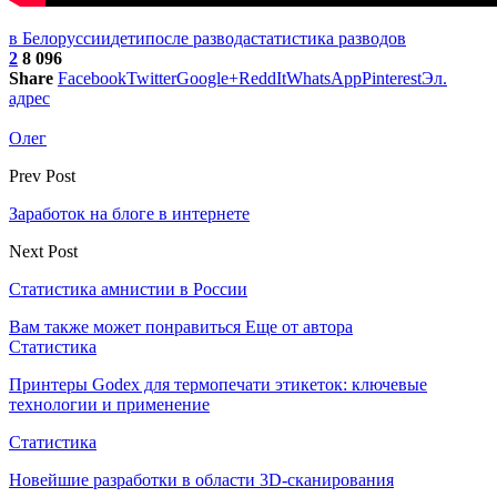
в Белоруссии
дети
после развода
статистика разводов
2
8 096
Share
Facebook
Twitter
Google+
ReddIt
WhatsApp
Pinterest
Эл.
адрес
Олег
Prev Post
Заработок на блоге в интернете
Next Post
Статистика амнистии в России
Вам также может понравиться
Еще от автора
Статистика
Принтеры Godex для термопечати этикеток: ключевые
технологии и применение
Статистика
Новейшие разработки в области 3D-сканирования