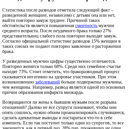
Статистика после разводов отметила следующий факт –
разведенной женщине, независимо с детьми она или нет,
выйти повторно замуж труднее. Причиной таких
обстоятельств является повышенная
смертность
мужчин
среднего возраста. После неудачного брака только 27%
представительниц слабого пола повторно выходят замуж.
Согласно официальной статистике разводов 15% женщин в
таких союзах не подают повторно заявление о расторжении
брака.
У разведенных мужчин цифры существенно отличаются.
Повторно женятся только 68%. Среди них семейное счастье
находят 73%. Стоит отметить, что бракоразводный процесс
сказывается негативно на здоровье участников. При этом
возникновению
заболеваний
больше подвержены мужчины,
чем женщины. Например, развод является одной из основных
причин образования инфаркта миокарда.
Возвращаются ли жены к бывшим мужьям после разрыва
отношений? Далеко не все супруги понимают, чтобы они
опять сошлись, нужно обоим проанализировать случившееся,
сделать адекватные выводы и постараться что-то в себе
изменить. Если так поступит только один из супругов, то все
закончится, как в первый раз. 28% пар, проживших не один