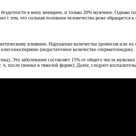
 бездетности в вину женщине, и только 20% мужчине. Однако п
но с тем, что сильная половина человечества реже обращается к
енетическому влиянию. Нарушение количества хромосом или их с
и олигозооспермию (недостаточное количество сперматозоидов).
ика). Это заболевание составляет 15% от общего числа мужских
. ч. после свинки в тяжелой форме). Далее, следуют воспалите