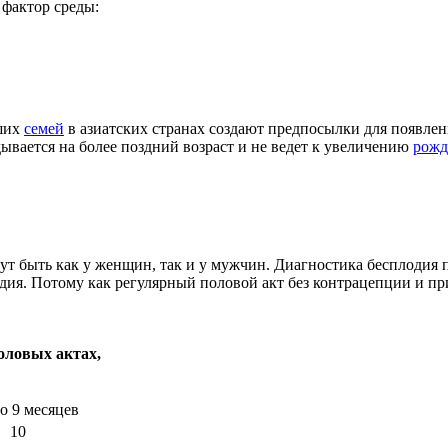
 фактор среды:
ьших
семей
в азиатских странах создают предпосылки для появлен
дывается на более поздний возраст и не ведет к увеличению
рожд
т быть как у женщин, так и у мужчин. Диагностика бесплодия п
дия. Потому как регулярный половой акт без контрацепции и п
оловых актах,
о 9 месяцев
10