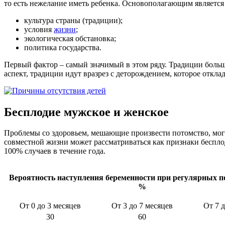
то есть нежелание иметь ребенка. Основополагающим является
культура страны (традиции);
условия
жизни
;
экологическая обстановка;
политика государства.
Первый фактор – самый значимый в этом ряду. Традиции бол
аспект, традиции идут вразрез с деторождением, которое откла
Бесплодие мужское и женское
Проблемы со здоровьем, мешающие произвести потомство, могу
совместной жизни может рассматриваться как признаки беспло
100% случаев в течение года.
Вероятность наступления беременности при регулярных п
%
От 0 до 3 месяцев
От 3 до 7 месяцев
От 7 д
30
60