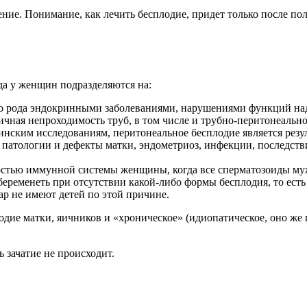
ние. Понимание, как лечить бесплодие, придет только после по
а у женщин подразделяются на:
го рода эндокринными заболеваниями, нарушениями функций над
ичная непроходимость труб, в том числе и трубно-перитонеальн
инским исследованиям, перитонеальное бесплодие является резу
 патологии и дефекты матки, эндометриоз, инфекции, последств
остью иммунной системы женщины, когда все сперматозоиды м
еременеть при отсутствии какой-либо формы бесплодия, то есть
ар не имеют детей по этой причине.
дие матки, яичников и «хроническое» (идиопатическое, оно же 
ь зачатие не происходит.