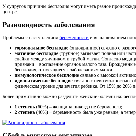
У супругов причины бесплодия могут иметь разное происхожде
центре.
Разновидность заболевания
Проблемы с наступлением
беременности
и вынашиванием плод
гормональное бесплодие
(эндокринное) связано с разно
маточное бесплодие
(трубное) вызывает полная или част
спайки между яичником и трубой матки. Согласно медиц
признаки – воспаление органов малого таза. Врожденные
бесплодия, относящиеся к заболеваниям матки;
иммунологическое бесплодие
связано с высокой активн
идиопатическое бесплодие
связано с невозможностью заб
физическом уровне для зачатия ребенка. От 15% до 20% п
Более примитивно можно разделить женские болезни на: беспло
1 степень
(60%) – женщина никогда не беременела;
2 степень
(40%) – беременность была уже раньше, а тепер
Сбой в мужском организме