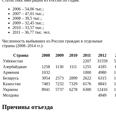
Статистика эмиграции из России по годам:
2006 – 54,06 тыс.;
2007 – 47,01 тыс.;
2008 – 39,5 тыс.;
2009 – 32,45 тыс.;
2010 – 33,57 тыс.;
2011 – 36,77 тыс. чел.
Численность выбывших из России граждан в отдельные
страны (2008–2014 гг.):
Страны
2008
2009
2010
2011
2012
Узбекистан
2207
31559
5
Азербайджан
1258
1130
1111
1255
4185
Армения
1032
1000
4980
1
Беларусь
3954
2573
2899
2622
6315
1
Казахстан
7483
7232
7329
6176
8843
1
Украина
8941
5737
6278
6300
12416
1
Молдова
4949
Причины отъезда