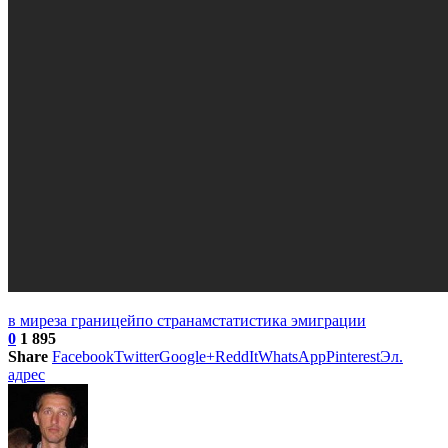
в мире
за границей
по странам
статистика эмиграции
0
1 895
Share
Facebook
Twitter
Google+
ReddIt
WhatsApp
Pinterest
Эл.
адрес