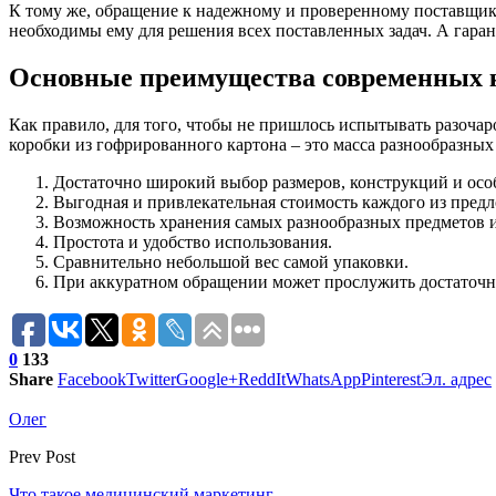
К тому же, обращение к надежному и проверенному поставщику
необходимы ему для решения всех поставленных задач. А гара
Основные преимущества современных к
Как правило, для того, чтобы не пришлось испытывать разочар
коробки из гофрированного картона – это масса разнообразны
Достаточно широкий выбор размеров, конструкций и особ
Выгодная и привлекательная стоимость каждого из пред
Возможность хранения самых разнообразных предметов и
Простота и удобство использования.
Сравнительно небольшой вес самой упаковки.
При аккуратном обращении может прослужить достаточно 
0
133
Share
Facebook
Twitter
Google+
ReddIt
WhatsApp
Pinterest
Эл. адрес
Олег
Prev Post
Что такое медицинский маркетинг