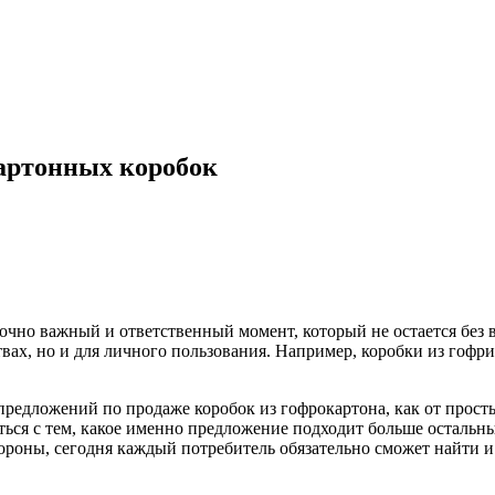
артонных коробок
аточно важный и ответственный момент, который не остается без
твах, но и для личного пользования. Например, коробки из гофр
редложений по продаже коробок из гофрокартона, как от просты
ться с тем, какое именно предложение подходит больше остальн
ороны, сегодня каждый потребитель обязательно сможет найти и 