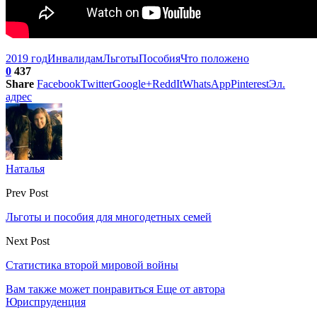
2019 год
Инвалидам
Льготы
Пособия
Что положено
0
437
Share
Facebook
Twitter
Google+
ReddIt
WhatsApp
Pinterest
Эл.
адрес
Наталья
Prev Post
Льготы и пособия для многодетных семей
Next Post
Статистика второй мировой войны
Вам также может понравиться
Еще от автора
Юриспруденция