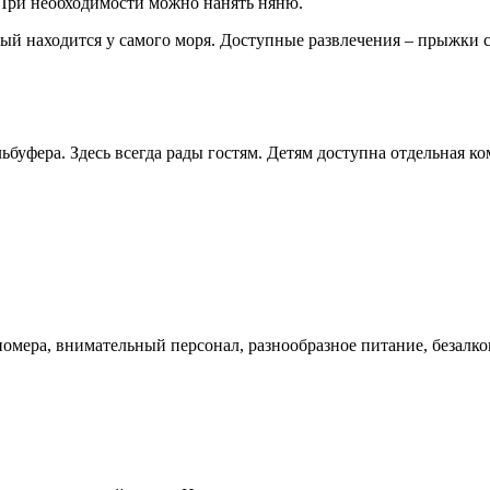
При необходимости можно нанять няню.
торый находится у самого моря. Доступные развлечения – прыжки
буфера. Здесь всегда рады гостям. Детям доступна отдельная ком
е номера, внимательный персонал, разнообразное питание, безал