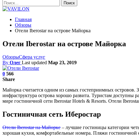
Главная
Обзоры
Отели Iberostar на острове Майорка
Отели Iberostar на острове Майорка
Обзоры
Сфера услуг
By
Олег
Last updated
Мар 23, 2019
0
566
Share
Майорка считается одним из самых гостеприимных островов. 
инфраструктура острова хорошо развита. Туристам доступны ра
мире гостиничной сети Iberostar Hotels & Resorts. Отели Ibero
Гостиничная сеть Иберостар
Отели Iberostar на Майорке
– лучшие гостиницы категории четы
хорошая кухня, комфортабельные номера. Пляжи гостиничной с