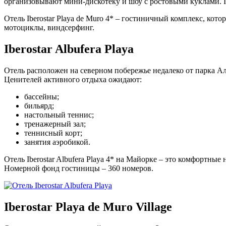
организовывают мини-дискотеку и шоу с ростовыми куклами. 
Отель Iberostar Playa de Muro 4* – гостиничный комплекс, ко
мотоциклы, виндсерфинг.
Iberostar
Albufera
Playa
Отель расположен на северном побережье недалеко от парка Аль
Ценителей активного отдыха ожидают:
бассейны;
бильярд;
настольный теннис;
тренажерный зал;
теннисный корт;
занятия аэробикой.
Отель Iberostar Albufera Playa 4* на Майорке – это комфортны
Номерной фонд гостиницы – 360 номеров.
Iberostar
Playa
de
Muro
Village