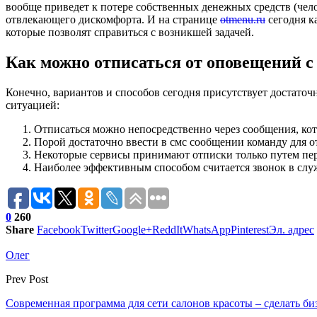
вообще приведет к потере собственных денежных средств (чело б
отвлекающего дискомфорта. И на странице
otmenu.ru
сегодня к
которые позволят справиться с возникшей задачей.
Как можно отписаться от оповещений с
Конечно, вариантов и способов сегодня присутствует достаточн
ситуацией:
Отписаться можно непосредственно через сообщения, кот
Порой достаточно ввести в смс сообщении команду для о
Некоторые сервисы принимают отписки только путем пе
Наиболее эффективным способом считается звонок в служ
0
260
Share
Facebook
Twitter
Google+
ReddIt
WhatsApp
Pinterest
Эл. адрес
Олег
Prev Post
Современная программа для сети салонов красоты – сделать би