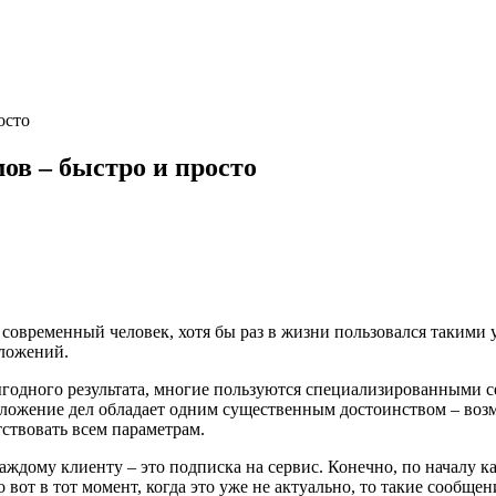
осто
мов – быстро и просто
современный человек, хотя бы раз в жизни пользовался такими 
дложений.
ыгодного результата, многие пользуются специализированными с
жение дел обладает одним существенным достоинством – возмож
тствовать всем параметрам.
ждому клиенту – это подписка на сервис. Конечно, по началу каж
от в тот момент, когда это уже не актуально, то такие сообщен