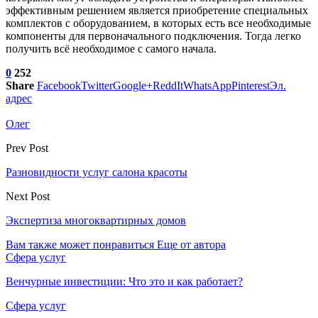
эффективным решением является приобретение специальных
комплектов с оборудованием, в которых есть все необходимые
компоненты для первоначального подключения. Тогда легко
получить всё необходимое с самого начала.
0
252
Share
Facebook
Twitter
Google+
ReddIt
WhatsApp
Pinterest
Эл.
адрес
Олег
Prev Post
Разновидности услуг салона красоты
Next Post
Экспертиза многоквартирных домов
Вам также может понравиться
Еще от автора
Сфера услуг
Венчурные инвестиции: Что это и как работает?
Сфера услуг