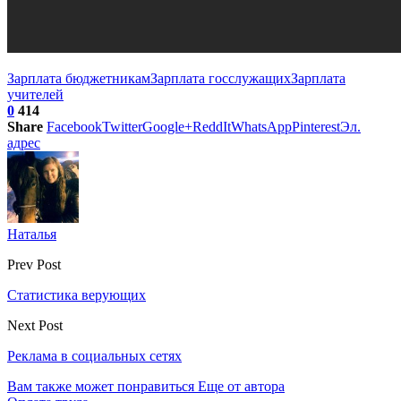
Зарплата бюджетникам
Зарплата госслужащих
Зарплата
учителей
0
414
Share
Facebook
Twitter
Google+
ReddIt
WhatsApp
Pinterest
Эл.
адрес
Наталья
Prev Post
Статистика верующих
Next Post
Реклама в социальных сетях
Вам также может понравиться
Еще от автора