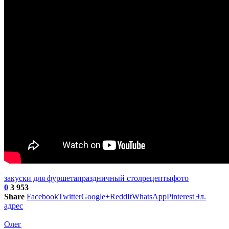
закуски для фуршета
праздничный стол
рецепты
фото
0
3 953
Share
Facebook
Twitter
Google+
ReddIt
WhatsApp
Pinterest
Эл.
адрес
Олег