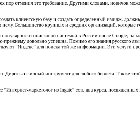
тех пор отменил это требование. Другими словами, новичок мо
сь создать клиентскую базу и создать определенный имидж, долж
 нему. Большинство крупных и средних организаций, которые го
 популярности поисковой системой в России после Google, на ко
о-прежнему довольно успешна. Помимо его знания русского язы
ользуют “Яндекс” для поиска той же информации. Эти услуги п
екс.Директ-отличный инструмент для любого бизнеса. Также этой
се “Интернет-маркетолог из Ingate” есть два курса, посвященных