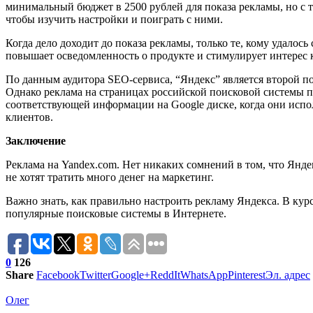
минимальный бюджет в 2500 рублей для показа рекламы, но с 
чтобы изучить настройки и поиграть с ними.
Когда дело доходит до показа рекламы, только те, кому удало
повышает осведомленность о продукте и стимулирует интерес к
По данным аудитора SEO-сервиса, “Яндекс” является второй по
Однако реклама на страницах российской поисковой системы п
соответствующей информации на Google диске, когда они исп
клиентов.
Заключение
Реклама на Yandex.com. Нет никаких сомнений в том, что Янд
не хотят тратить много денег на маркетинг.
Важно знать, как правильно настроить рекламу Яндекса. В кур
популярные поисковые системы в Интернете.
0
126
Share
Facebook
Twitter
Google+
ReddIt
WhatsApp
Pinterest
Эл. адрес
Олег