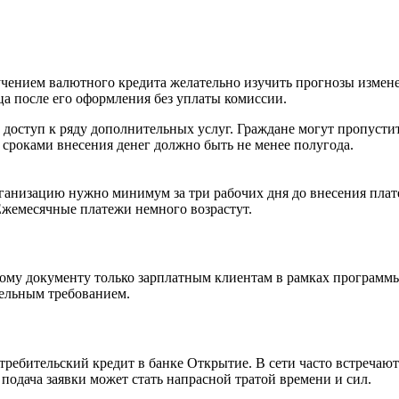
учением валютного кредита желательно изучить прогнозы измене
ца после его оформления без уплаты комиссии.
 доступ к ряду дополнительных услуг. Граждане могут пропуст
сроками внесения денег должно быть не менее полугода.
рганизацию нужно минимум за три рабочих дня до внесения плат
Ежемесячные платежи немного возрастут.
орому документу только зарплатным клиентам в рамках програм
тельным требованием.
ебительский кредит в банке Открытие. В сети часто встречают
подача заявки может стать напрасной тратой времени и сил.