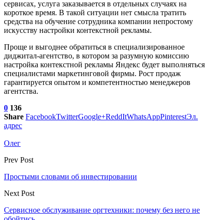
сервисах, услуга заказывается в отдельных случаях на
короткое время. В такой ситуации нет смысла тратить
средства на обучение сотрудника компании непростому
искусству настройки контекстной рекламы.
Проще и выгоднее обратиться в специализированное
диджитал-агентство, в котором за разумную комиссию
настройка контекстной рекламы Яндекс будет выполняться
специалистами маркетинговой фирмы. Рост продаж
гарантируется опытом и компетентностью менеджеров
агентства.
0
136
Share
Facebook
Twitter
Google+
ReddIt
WhatsApp
Pinterest
Эл.
адрес
Олег
Prev Post
Простыми словами об инвестировании
Next Post
Сервисное обслуживание оргтехники: почему без него не
обойтись