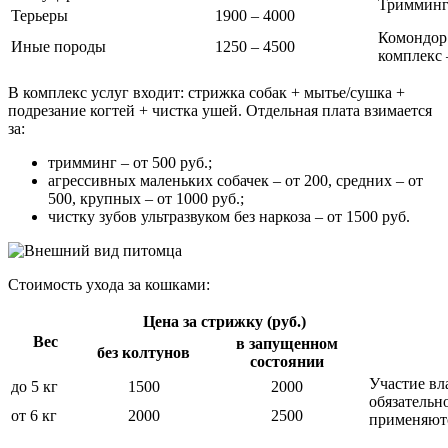
Тримминг 
Терьеры
1900 – 4000
Комондор:
Иные породы
1250 – 4500
комплекс 
В комплекс услуг входит: стрижка собак + мытье/сушка +
подрезание когтей + чистка ушей. Отдельная плата взимается
за:
тримминг – от 500 руб.;
агрессивных маленьких собачек – от 200, средних – от
500, крупных – от 1000 руб.;
чистку зубов ультразвуком без наркоза – от 1500 руб.
Стоимость ухода за кошками
:
Цена за стрижку (руб.)
Вес
в запущенном
без колтунов
состоянии
Участие вл
до 5 кг
1500
2000
обязательн
от 6 кг
2000
2500
применяют