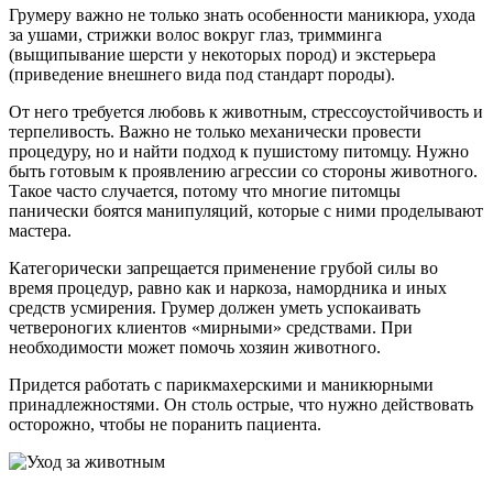
Грумеру важно не только знать особенности маникюра, ухода
за ушами, стрижки волос вокруг глаз, тримминга
(выщипывание шерсти у некоторых пород) и экстерьера
(приведение внешнего вида под стандарт породы).
От него требуется любовь к животным, стрессоустойчивость и
терпеливость. Важно не только механически провести
процедуру, но и найти подход к пушистому питомцу. Нужно
быть готовым к проявлению агрессии со стороны животного.
Такое часто случается, потому что многие питомцы
панически боятся манипуляций, которые с ними проделывают
мастера.
Категорически запрещается применение грубой силы во
время процедур, равно как и наркоза, намордника и иных
средств усмирения. Грумер должен уметь успокаивать
четвероногих клиентов «мирными» средствами. При
необходимости может помочь хозяин животного.
Придется работать с парикмахерскими и маникюрными
принадлежностями. Он столь острые, что нужно действовать
осторожно, чтобы не поранить пациента.