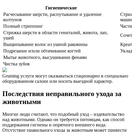
Гигиенические
Расчесывание шерсти, распутывание и удаление
Стри
колтунов
маши
Полный стриппинг
Част
Стрижка шерсти в области гениталий, живота, лап,
Сочет
ушей
Выщипывание волос из ушной раковины
Креат
Подрезание и/или обтачивание когтей
Уклад
Мытье животного, высушивание фенами
Чистка зубов
Gruming услуги могут оказываться стационарно в специально
оборудованном салоне или носить выездной характер.
Последствия неправильного ухода за
животными
Многие люди считают, что подобный уход – издевательство
над животными. Однако он требуется питомцам, как способ
поддержания гигиены и опрятного внешнего вида.
Отсутствие правильного ухода за животным может привести