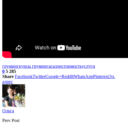
груминг
курсы груминга
салон
стоимость
услуги
0
5 285
Share
Facebook
Twitter
Google+
ReddIt
WhatsApp
Pinterest
Эл.
адрес
Ольга
Prev Post