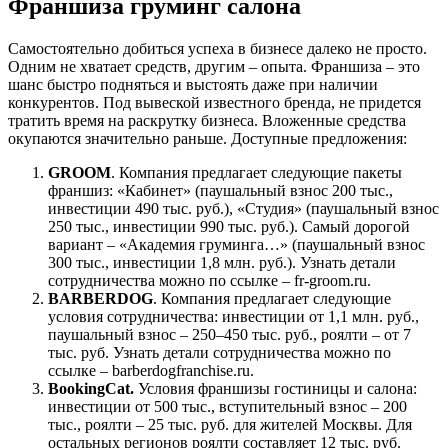
Франшиза груминг салона
Самостоятельно добиться успеха в бизнесе далеко не просто.
Одним не хватает средств, другим – опыта. Франшиза – это
шанс быстро подняться и выстоять даже при наличии
конкурентов. Под вывеской известного бренда, не придется
тратить время на раскрутку бизнеса. Вложенные средства
окупаются значительно раньше. Доступные предложения:
GROOM
. Компания предлагает следующие пакеты
франшиз: «Кабинет» (паушальный взнос 200 тыс.,
инвестиции 490 тыс. руб.), «Студия» (паушальный взнос
250 тыс., инвестиции 990 тыс. руб.). Самый дорогой
вариант – «Академия груминга…» (паушальный взнос
300 тыс., инвестиции 1,8 млн. руб.). Узнать детали
сотрудничества можно по ссылке – fr-groom.ru.
BARBERDOG
. Компания предлагает следующие
условия сотрудничества: инвестиции от 1,1 млн. руб.,
паушальный взнос – 250–450 тыс. руб., роялти – от 7
тыс. руб. Узнать детали сотрудничества можно по
ссылке – barberdogfranchise.ru.
BookingCat.
Условия франшизы гостиницы и салона:
инвестиции от 500 тыс., вступительный взнос – 200
тыс., роялти – 25 тыс. руб. для жителей Москвы. Для
остальных регионов роялти составляет 12 тыс. руб.