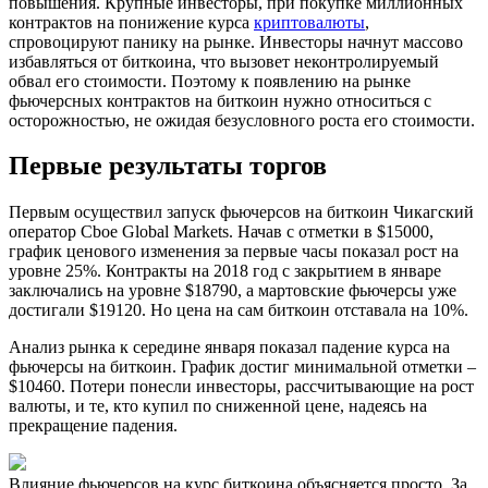
повышения. Крупные инвесторы, при покупке миллионных
контрактов на понижение курса
криптовалюты
,
спровоцируют панику на рынке. Инвесторы начнут массово
избавляться от биткоина, что вызовет неконтролируемый
обвал его стоимости. Поэтому к появлению на рынке
фьючерсных контрактов на биткоин нужно относиться с
осторожностью, не ожидая безусловного роста его стоимости.
Первые результаты торгов
Первым осуществил запуск фьючерсов на биткоин Чикагский
оператор Cboe Global Markets. Начав с отметки в $15000,
график ценового изменения за первые часы показал рост на
уровне 25%. Контракты на 2018 год с закрытием в январе
заключались на уровне $18790, а мартовские фьючерсы уже
достигали $19120. Но цена на сам биткоин отставала на 10%.
Анализ рынка к середине января показал падение курса на
фьючерсы на биткоин. График достиг минимальной отметки –
$10460. Потери понесли инвесторы, рассчитывающие на рост
валюты, и те, кто купил по сниженной цене, надеясь на
прекращение падения.
Влияние фьючерсов на курс биткоина объясняется просто. За