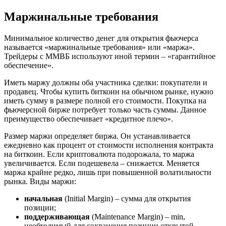
Маржинальные требования
Минимальное количество денег для открытия фьючерса
называетс
я «маржинальные требования» или «маржа».
Трейдеры с ММВБ используют иной термин – «гарантийное
обеспечение».
Иметь маржу должны оба участника сделки: покупатели и
продавец. Чтобы купить биткоин на обычном рынке, нужно
иметь сумму в размере полной его стоимости. Покупка на
фьючерсной бирже потребует только часть суммы. Данное
преимущество обеспечивает «кредитное плечо».
Размер маржи определяет биржа. Он устанавливается
ежедневно как процент от стоимости исполнения контракта
на биткоин. Если криптовалюта подорожала, то маржа
увеличивается. Если подешевела – снижается. Меняется
маржа крайне редко, лишь при повышенной волатильности
рынка. Виды маржи:
начальная
(Initial Margin) – сумма для открытия
позиции;
поддерживающая
(Maintenance Margin) – min,
необходимый для сохранения позиции открытой.