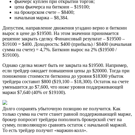
фьючерс куплен при открытии торгов;
цена фьючерса на биткоин – $19100;
на брокерском счете – $8400;
начальная маржа – $8,384.
Допустим, направление движения угадано верно и биткоин
вырос в цене до $19500. На этом значении принимается
решение закрыть сделку. Финансовый результат – $19500 –
$19100 = $400. Доходность: $400 (прибыль) / $8400 (начальная
сумма на счете) = 4,7%. Биткоин вырос на 2% ($19500 /
$19100).
Однако сделка может быть не закрыта на $19500. Например,
если трейдер ожидает повышения цены до $20000. Тогда при
понижении стоимости биткоина до уровня $18300 убыток
трейдера составит $800 ($19,100 – $18,300). Остаток на счете
уменьшится до $7,600, что ниже уровня поддерживающей
маржи $7,640 (40% от $19100).
Долго сохранять убыточную позицию не получится. Как
только сумма на счете станет равной поддерживающей марже,
брокер попросит трейдера пополнить брокерский счет на
сумму, позволяющую сравнять остаток с начальной маржой.
То есть трейдер получит «маржин-колл».