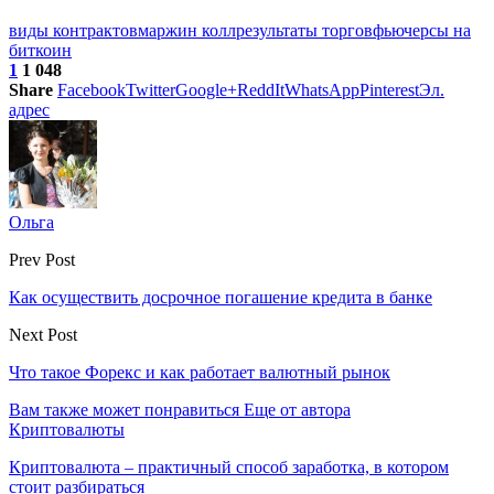
виды контрактов
маржин колл
результаты торгов
фьючерсы на
биткоин
1
1 048
Share
Facebook
Twitter
Google+
ReddIt
WhatsApp
Pinterest
Эл.
адрес
Ольга
Prev Post
Как осуществить досрочное погашение кредита в банке
Next Post
Что такое Форекс и как работает валютный рынок
Вам также может понравиться
Еще от автора
Криптовалюты
Криптовалюта – практичный способ заработка, в котором
стоит разбираться