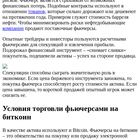
рисков. Фьючерс является страховкой от возможных
финансовых потерь. Подобные контракты используют в
отношении
товаров
, которые сильно дорожают или дешевеют
на протяжении года. Примером служит стоимость барреля
нефти. Чтобы минимизировать риски нефтедобывающие
компании
продают поставочные фьючерсы.
Опытные трейдеры и инвесторы пользуются расчетными
фьючерсами для спекуляций и извлечения прибыли.
Подорожал финансовый инструмент – «снимает сливки»
покупатель, подешевели активы – успех на стороне продавца.
Спекуляции способны сыграть значительную роль в
экономике. Если цена биржевого инструмента занижена, то
покупка фьючерса способствует росту стоимости актива. Если
цена завышена, то короткой продажей опытный игрок может
снизить ее.
Условия торговли фьючерсами на
биткоин
В качестве актива используют и Bitcoin. Фьючерсы на биткоин
– это обязательство на покупку или продажу электронной