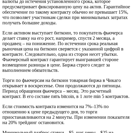
валюты до истечения установленного срока, которое
предусматривает фиксированную цену на актив. Гарантийное
обеспечение по такому контракту обычно не превышает 15%,
что позволяет участникам сделки при минимальных затратах
получать большие доходы.
Если активом выступает биткоин, то покупатель фьючерса
делает ставку на его рост, например, спустя 2 месяца, а
продавец – на понижение. По истечении срока реальная
рыночная цена на биткоин сверяется с указанной цифрой в
контракте. Следовательно, одна из сторон несет убытки.
Фьючерсный контракт гарантирует выигравшей стороне
возмещение разницы в цене. Биржа строго следит за
выполнением обязательств.
Торги по фьючерсам на биткоин товарная биржа в Чикаго
открывает в воскресенье. Они продолжаются до пятницы.
Период обращения фьючерса – месяц. Это расчетный
контракт. В его составе пять bitcoin, в 1 лоте min 5 контрактов.
Если стоимость контракта изменится на 7%–13% по
отношению к цене предыдущего дня, то торги
приостанавливаются на 2 минуты. При изменении показателя
на 20% трейдинг остановится.
Минимальный разброс ставки – $5, шаг цены – $25 на