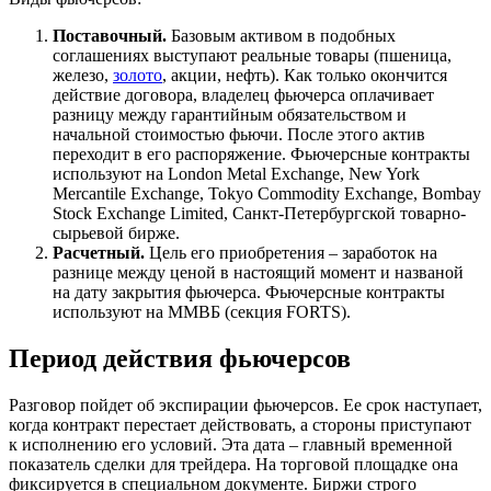
Поставочный.
Базовым активом в подобных
соглашениях выступают реальные товары (пшеница,
железо,
золото
, акции, нефть). Как только окончится
действие договора, владелец фьючерса оплачивает
разницу между гарантийным обязательством и
начальной стоимостью фьючи. После этого актив
переходит в его распоряжение. Фьючерсные контракты
используют на London Metal Exchange, New York
Mercantile Exchange, Tokyo Commodity Exchange, Bombay
Stock Exchange Limited, Санкт-Петербургской товарно-
сырьевой бирже.
Расчетный.
Цель его приобретения – заработок на
разнице между ценой в настоящий момент и названой
на дату закрытия фьючерса. Фьючерсные контракты
используют на ММВБ (секция FORTS).
Период действия фьючерсов
Разговор пойдет об экспирации фьючерсов. Ее срок наступает,
когда контракт перестает действовать, а стороны приступают
к исполнению его условий. Эта дата – главный временной
показатель сделки для трейдера. На торговой площадке она
фиксируется в специальном документе. Биржи строго