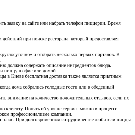
ть заявку на сайте или набрать телефон пиццерии. Время
м действий при поиске ресторана, который предоставляет
 круглосуточно» и отобрать несколько первых порталов. В
.
еню должна содержать описание ингредиентов блюда.
ти пиццу в офис или домой.
ццы в Киеве бесплатная доставка также является приятным
 когда дома собрались голодные гости или в обеденный
тить внимание на количество положительных отзывов, если их
жно клиенту. Понять об уровне сервиса можно в процессе
ысоком профессионализме компании.
дин плюс. При долговременном сотрудничестве любители пиццы