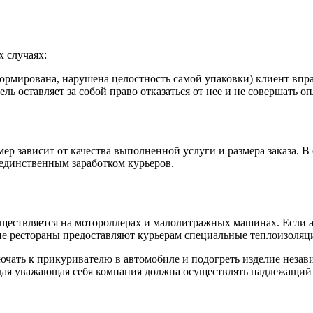
 случаях:
рмирована, нарушена целостность самой упаковки) клиент вправе
ль оставляет за собой право отказаться от нее и не совершать оп
змер зависит от качества выполненной услуги и размера заказа.
 единственным заработком курьеров.
ществляется на мотороллерах и малолитражных машинах. Если ад
е рестораны предоставляют курьерам специальные теплоизоляци
чать к прикуривателю в автомобиле и подогреть изделие незави
аждая уважающая себя компания должна осуществлять надлежащий 