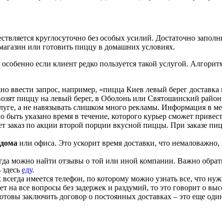
твляется круглосуточно без особых усилий. Достаточно заполни
 магазин или готовить пиццу в домашних условиях.
особенно если клиент редко пользуется такой услугой. Алгорит
жно ввести запрос, например, «пицца Киев левый берег доставка
звозят пиццу на левый берег, в Оболонь или Святошинский район
слуге, а не навязывать слишком много рекламы. Информация в м
но быть указано время в течение, которого курьер сможет привес
ет заказ по акции второй порции вкусной пиццы. При заказе пи
 дома
или офиса. Это ускорит время доставки, что немаловажно,
егда можно найти отзывы о той или иной компании. Важно обра
 здесь
еду
.
х всегда имеется телефон, по которому можно узнать все, что ну
ет на все вопросы без задержек и раздумий, то это говорит о в
готовы заключить договор о постоянных доставках – это еще о