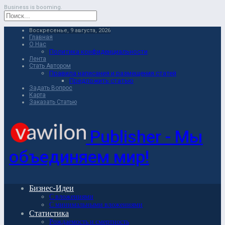
Business is booming.
Воскресенье, 9 августа, 2026
Главная
О Нас
Политика конфиденциальности
Лента
Стать Автором
Правила написания и размещения статей
Предложить статью
Задать Вопрос
Карта
Заказать Статью
Publisher - Мы
объединяем мир!
Бизнес-Идеи
С вложениями
С минимальными вложениями
Статистика
Рождаемость и смертность