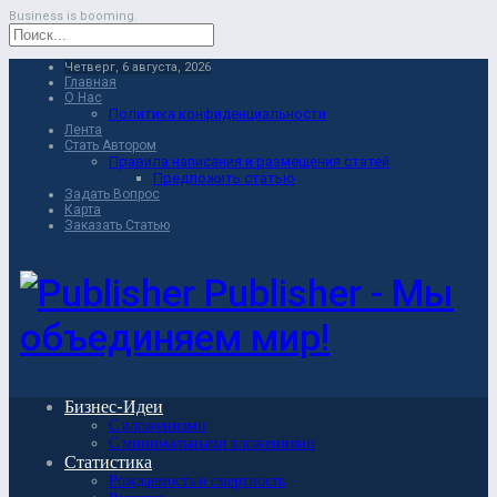
Business is booming.
Четверг, 6 августа, 2026
Главная
О Нас
Политика конфиденциальности
Лента
Стать Автором
Правила написания и размещения статей
Предложить статью
Задать Вопрос
Карта
Заказать Статью
Publisher - Мы
объединяем мир!
Бизнес-Идеи
С вложениями
С минимальными вложениями
Статистика
Рождаемость и смертность