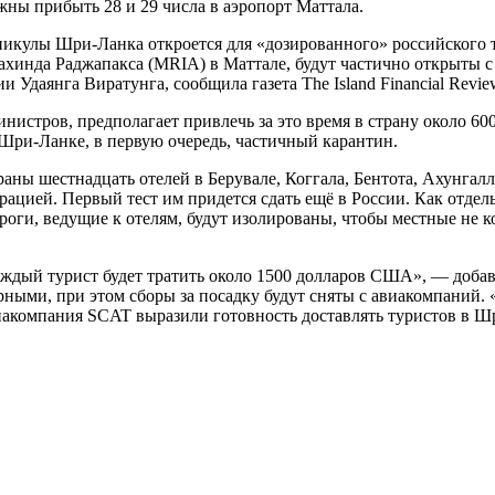
ны прибыть 28 и 29 числа в аэропорт Маттала.
никулы Шри-Ланка откроется для «дозированного» российского 
инда Раджапакса (MRIA) в Маттале, будут частично открыты с 2
даянга Виратунга, сообщила газета The Island Financial Revie
нистров, предполагает привлечь за это время в страну около 60
 Шри-Ланке, в первую очередь, частичный карантин.
аны шестнадцать отелей в Берувале, Коггала, Бентота, Ахунгалл
трацией. Первый тест им придется сдать ещё в России. Как отде
ги, ведущие к отелям, будут изолированы, чтобы местные не кон
ждый турист будет тратить около 1500 долларов США», — добави
ерными, при этом сборы за посадку будут сняты с авиакомпаний
акомпания SCAT выразили готовность доставлять туристов в Шр