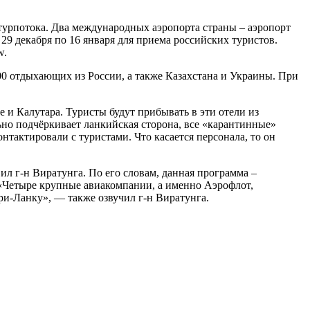
турпотока. Два международных аэропорта страны – аэропорт
9 декабря по 16 января для приема российских туристов.
w.
00 отдыхающих из России, а также Казахстана и Украины. При
е и Калутара. Туристы будут прибывать в эти отели из
льно подчёркивает ланкийская сторона, все «карантинные»
тактировали с туристами. Что касается персонала, то он
л г-н Виратунга. По его словам, данная программа –
. «Четыре крупные авиакомпании, а именно Аэрофлот,
и-Ланку», — также озвучил г-н Виратунга.