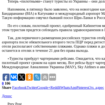
Теперь «пилотными» станут туристы из Украины – они долж
Напомним, в пятницу было заявлено, что на новогодние ка
Бандаранаике (BIA) в Катунаяке и международный аэропорт Мах
Такую информацию озвучил бывший посол Шри-Ланки в России У
По его словам, пилотный проект, одобренный Кабинетом ми
этом туристам придется соблюдать правила здравоохранения в
Так, для первичного размещения российских туристов отобр
аэропорта после обязательного второго теста ПЦР перед регис
отели располагают собственными пляжами. Однако пляжи и доро
останется в отелях в течение 21 дня без права выхода.
«Туристы прибудут чартерными рейсами. Ожидается, что ка
пилотный проект сроком на один месяц. Все рейсы будут чарт
Международные Авиалинии Украины (МАУ), Sky Airlines и ави
0
106
Share
Facebook
Twitter
Google+
ReddIt
WhatsApp
Pinterest
Эл. адрес
Денис
Prev Post