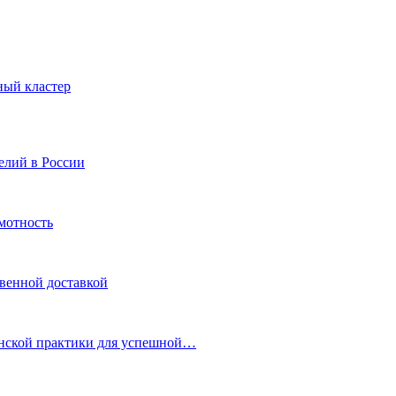
тный кластер
елий в России
мотность
овенной доставкой
инской практики для успешной…