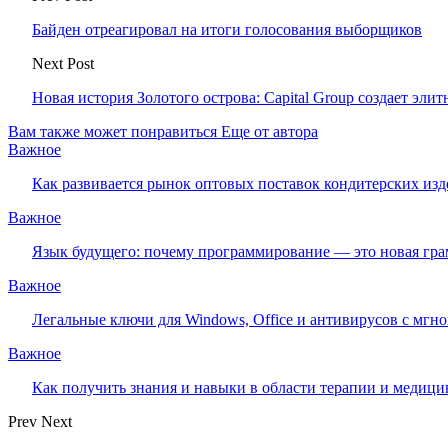
Байден отреагировал на итоги голосования выборщиков
Next Post
Новая история Золотого острова: Capital Group создает эли
Вам также может понравиться
Еще от автора
Важное
Как развивается рынок оптовых поставок кондитерских изд
Важное
Язык будущего: почему программирование — это новая гра
Важное
Легальные ключи для Windows, Office и антивирусов с мгн
Важное
Как получить знания и навыки в области терапии и медиц
Prev
Next