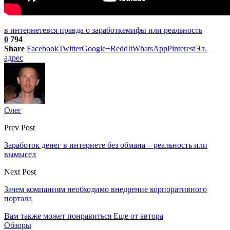
в интернете
вся правда о заработке
мифы или реальность
0
794
Share
Facebook
Twitter
Google+
ReddIt
WhatsApp
Pinterest
Эл.
адрес
Олег
Prev Post
Заработок денег в интернете без обмана – реальность или
вымысел
Next Post
Зачем компаниям необходимо внедрение корпоративного
портала
Вам также может понравиться
Еще от автора
Обзоры