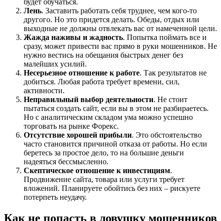
будет обучаться.
Лень
. Заставить работать себя труднее, чем кого-то
другого. Но это придется делать. Обеды, отдых или
выходные не должны отвлекать вас от намеченной цели.
Жажда наживы и жадность
. Попытка поймать все и
сразу, может привести вас прямо в руки мошенников. Не
нужно вестись на обещания быстрых денег без
малейших усилий.
Несерьезное отношение к работе
. Так результатов не
добиться. Любая работа требует времени, сил,
активности.
Неправильный выбор деятельности
. Не стоит
пытаться создать сайт, если вы в этом не разбираетесь.
Но с аналитическим складом ума можно успешно
торговать на рынке Форекс.
Отсутствие хорошей прибыли
. Это обстоятельство
часто становится причиной отказа от работы. Но если
беретесь за простое дело, то на большие деньги
надеяться бессмысленно.
Скептическое отношение к инвестициям
.
Продвижение сайта, товара или услуги требует
вложений. Планируете обойтись без них – рискуете
потерпеть неудачу.
Как не попасть в ловушку мошенников