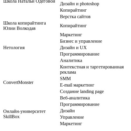
Школа Натальи Одеговой
Дизайн и photoshop
Копирайтинг
Верстка сайтов
Школа копирайтинга
Копирайтинг
Юлии Волкодав
Маркетинг
Бизнес и управление
Нетология
Дизайн и UX
Программирование
Аналитика
Контекстная и таргетированная
реклама
SMM
ConvertMonster
E-mail маркетинг
Создание landing page
Веб-аналитика
Программирование
Дизайн
Онлайн-университет
SkillBox
Управление
Маркетинг