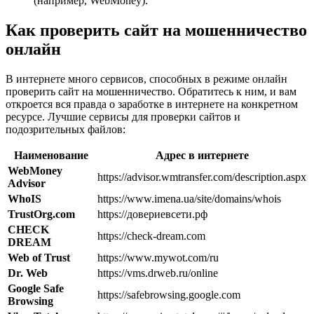
(например, WebMoney).
Как проверить сайт на мошенничество
онлайн
В интернете много сервисов, способных в режиме онлайн
проверить сайт на мошенничество. Обратитесь к ним, и вам
откроется вся правда о заработке в интернете на конкретном
ресурсе. Лучшие сервисы для проверки сайтов и
подозрительных файлов:
Наименование
Адрес в интернете
WebMoney
https://advisor.wmtransfer.com/description.aspx
Advisor
WhoIS
https://www.imena.ua/site/domains/whois
TrustOrg.com
https://довериевсети.рф
CHECK
https://check-dream.com
DREAM
Web
of
Trust
https://www.mywot.com/ru
Dr. Web
https://vms.drweb.ru/online
Google Safe
https://safebrowsing.google.com
Browsing