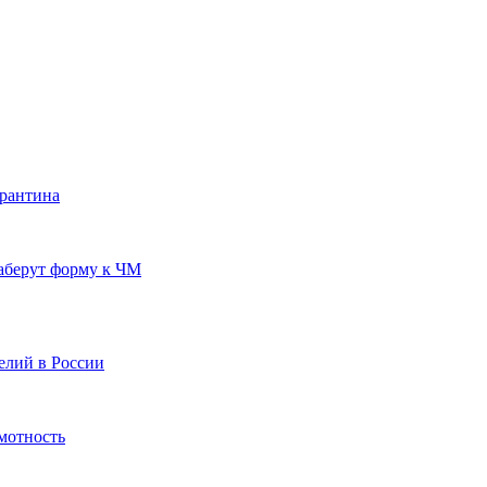
арантина
аберут форму к ЧМ
елий в России
мотность