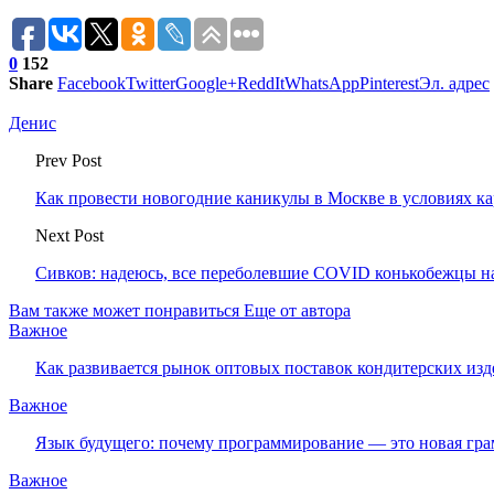
0
152
Share
Facebook
Twitter
Google+
ReddIt
WhatsApp
Pinterest
Эл. адрес
Денис
Prev Post
Как провести новогодние каникулы в Москве в условиях к
Next Post
Сивков: надеюсь, все переболевшие COVID конькобежцы н
Вам также может понравиться
Еще от автора
Важное
Как развивается рынок оптовых поставок кондитерских изд
Важное
Язык будущего: почему программирование — это новая гра
Важное