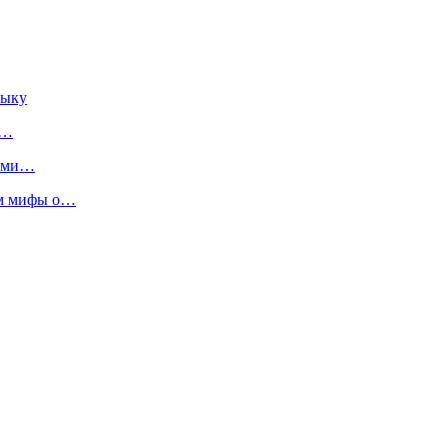
зыку
и…
ными…
ем мифы о…