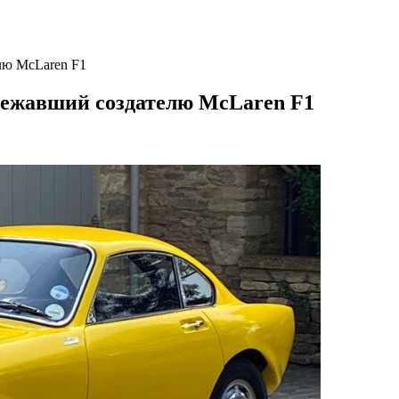
лю McLaren F1
лежавший создателю McLaren F1