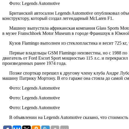
Фото: Legends Automotive
Британский автосалон Legends Automotive опубликовал об
конструктору, который создал легендарный McLaren F1.
Машину выпустила африканская компания Glass Sports Moto
в музее Franschhoek Motor Museum в городе Франшхук в Южно
Кузов Flamingo выполнен из стеклопластика и весит 725 кг
Первые владельцы GSM Flamingo неизвестны, но с 1988 по
двигатель от Ford Escort Sport мощностью 115 л.с. и перекрас
произведенных ранее 1974 года.
Позже спорткар перешел к другому члену клуба Андре Лубст
машину Патрику Мортону. В его гараже она стояла до самой сме
Фото: Legends Automotive
Фото: Legends Automotive
Фото: Legends Automotive
В объявлении на Legends Automotive сказано, что стоимост