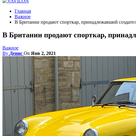
Главная
Важное
В Британии продают спорткар, принадлежавший создате
В Британии продают спорткар, принад
Важное
By
Денис
On
Янв 2, 2021