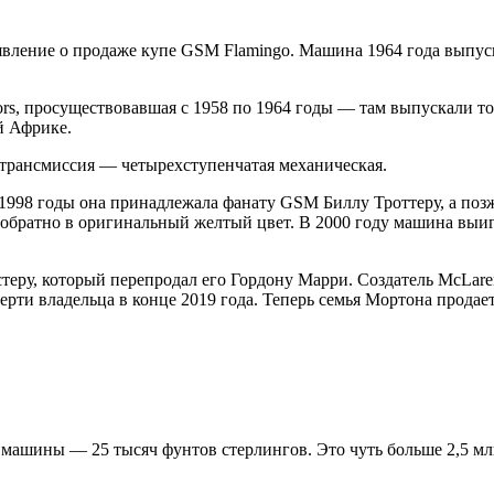
ъявление о продаже купе GSM Flamingo. Машина 1964 года выпу
rs, просуществовавшая с 1958 по 1964 годы — там выпускали т
й Африке.
, трансмиссия — четырехступенчатая механическая.
 1998 годы она принадлежала фанату GSM Биллу Троттеру, а по
ил обратно в оригинальный желтый цвет. В 2000 году машина выиг
еру, который перепродал его Гордону Марри. Создатель McLaren 
рти владельца в конце 2019 года. Теперь семья Мортона продает
ь машины — 25 тысяч фунтов стерлингов. Это чуть больше 2,5 мл