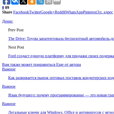
0
89
Share
Facebook
Twitter
Google+
ReddIt
WhatsApp
Pinterest
Эл. адрес
Денис
Prev Post
The Drive: Toyota запатентовала беспилотный автомобиль-
Next Post
Ford создаст единую платформу для продажи своих подер
Вам также может понравиться
Еще от автора
Важное
Как развивается рынок оптовых поставок кондитерских изд
Важное
Язык будущего: почему программирование — это новая гра
Важное
Легальные ключи для Windows, Office и антивирусов с мгн