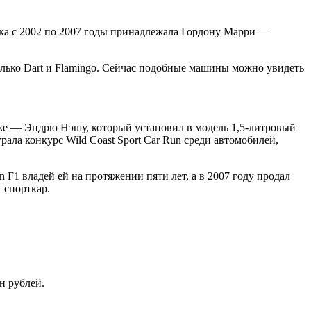
ска с 2002 по 2007 годы принадлежала Гордону Марри —
олько Dart и Flamingo. Сейчас подобные машины можно увидеть
зже — Эндрю Нэшу, который установил в модель 1,5-литровый
рала конкурс Wild Coast Sport Car Run среди автомобилей,
F1 владей ей на протяжении пяти лет, а в 2007 году продал
 спорткар.
н рублей.