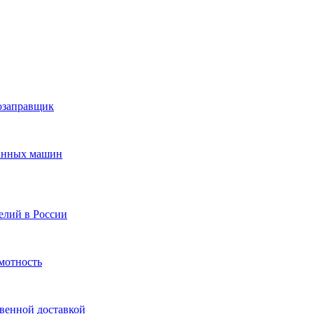
дозаправщик
жанных машин
елий в России
мотность
овенной доставкой