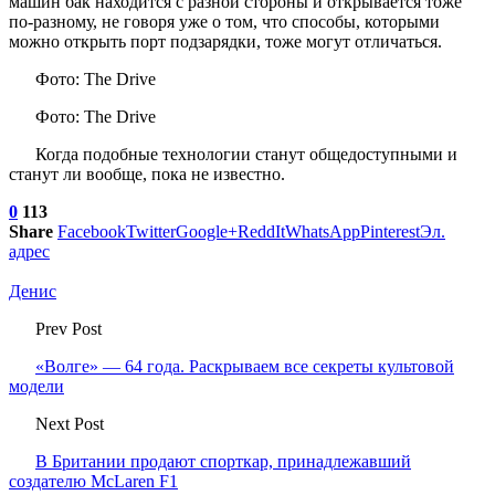
машин бак находится с разной стороны и открывается тоже
по-разному, не говоря уже о том, что способы, которыми
можно открыть порт подзарядки, тоже могут отличаться.
Фото: The Drive
Фото: The Drive
Когда подобные технологии станут общедоступными и
станут ли вообще, пока не известно.
0
113
Share
Facebook
Twitter
Google+
ReddIt
WhatsApp
Pinterest
Эл.
адрес
Денис
Prev Post
«Волге» — 64 года. Раскрываем все секреты культовой
модели
Next Post
В Британии продают спорткар, принадлежавший
создателю McLaren F1