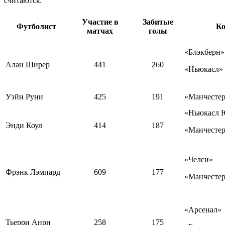
считаются:
Участие в
Забитые
Футболист
Ко
матчах
голы
«Блэкберн»
Алан Ширер
441
260
«Ньюкасл»
Уэйн Руни
425
191
«Манчесте
«Ньюкасл 
Энди Коул
414
187
«Манчесте
«Челси»
Фрэнк Лэмпард
609
177
«Манчесте
«Арсенал»
Тьерри Анри
258
175