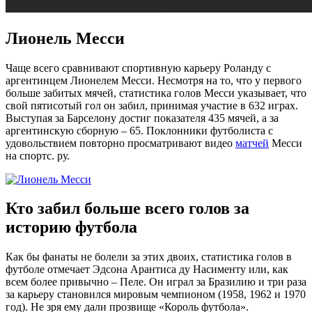
Лионель Месси
Чаще всего сравнивают спортивную карьеру Роланду с
аргентинцем Лионелем Месси. Несмотря на то, что у первого
больше забитых мячей, статистика голов Месси указывает, что
свой пятисотый гол он забил, принимая участие в 632 играх.
Выступая за Барселону достиг показателя 435 мячей, а за
аргентинскую сборную – 65. Поклонники футболиста с
удовольствием повторно просматривают видео
матчей
Месси
на спортс. ру.
Кто забил больше всего голов за
историю футбола
Как бы фанаты не болели за этих двоих, статистика голов в
футболе отмечает Эдсона Арантиса ду Насименту или, как
всем более привычно – Пеле. Он играл за Бразилию и три раза
за карьеру становился мировым чемпионом (1958, 1962 и 1970
год). Не зря ему дали прозвище «Король футбола».