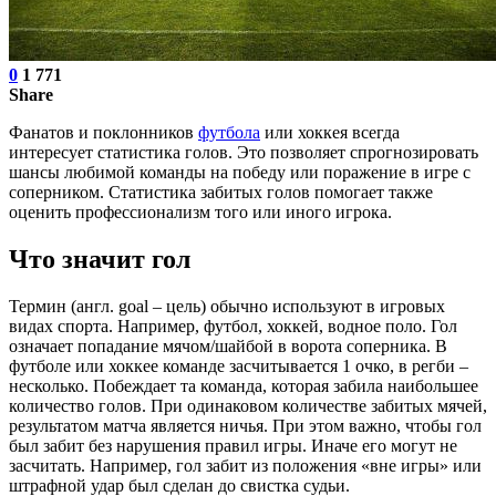
0
1 771
Share
Фанатов и поклонников
футбола
или хоккея всегда
интересует статистика голов. Это позволяет спрогнозировать
шансы любимой команды на победу или поражение в игре с
соперником. Статистика забитых голов помогает также
оценить профессионализм того или иного игрока.
Что значит гол
Термин (англ. goal – цель) обычно используют в игровых
видах спорта. Например, футбол, хоккей, водное поло. Гол
означает попадание мячом/шайбой в ворота соперника. В
футболе или хоккее команде засчитывается 1 очко, в регби –
несколько. Побеждает та команда, которая забила наибольшее
количество голов. При одинаковом количестве забитых мячей,
результатом матча является ничья. При этом важно, чтобы гол
был забит без нарушения правил игры. Иначе его могут не
засчитать. Например, гол забит из положения «вне игры» или
штрафной удар был сделан до свистка судьи.