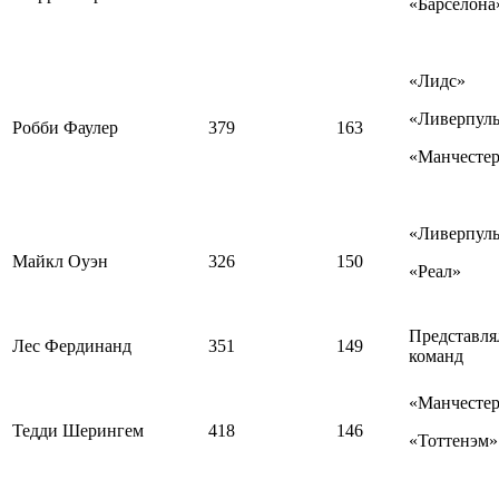
«Барселона
«Лидс»
«Ливерпул
Робби Фаулер
379
163
«Манчесте
«Ливерпул
Майкл Оуэн
326
150
«Реал»
Представля
Лес Фердинанд
351
149
команд
«Манчесте
Тедди Шерингем
418
146
«Тоттенэм»