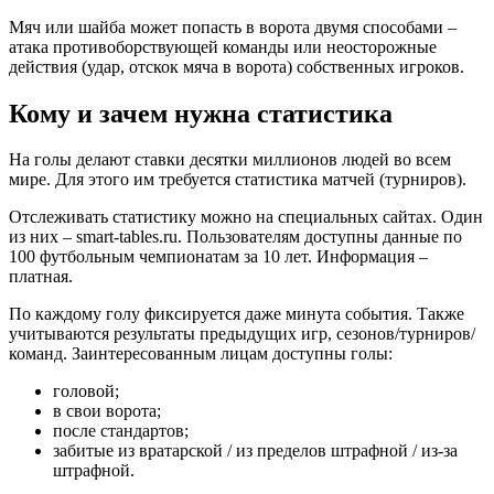
Мяч или шайба может попасть в ворота двумя способами –
атака противоборствующей команды или неосторожные
действия (удар, отскок мяча в ворота) собственных игроков.
Кому и зачем нужна статистика
На голы делают ставки десятки миллионов людей во всем
мире. Для этого им требуется статистика матчей (турниров).
Отслеживать статистику можно на специальных сайтах. Один
из них – smart-tables.ru. Пользователям доступны данные по
100 футбольным чемпионатам за 10 лет. Информация –
платная.
По каждому голу фиксируется даже минута события. Также
учитываются результаты предыдущих игр, сезонов/турниров/
команд. Заинтересованным лицам доступны голы:
головой;
в свои ворота;
после стандартов;
забитые из вратарской / из пределов штрафной / из-за
штрафной.