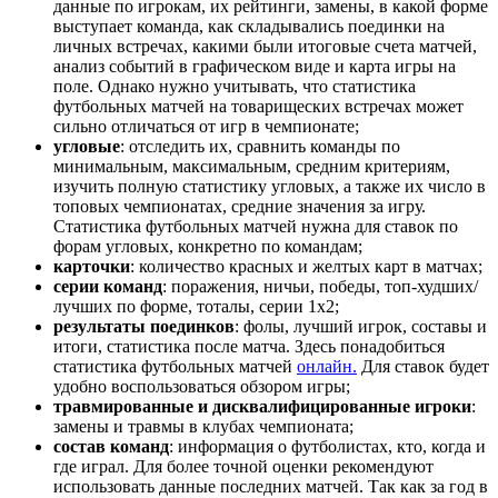
данные по игрокам, их рейтинги, замены, в какой форме
выступает команда, как складывались поединки на
личных встречах, какими были итоговые счета матчей,
анализ событий в графическом виде и карта игры на
поле. Однако нужно учитывать, что статистика
футбольных матчей на товарищеских встречах может
сильно отличаться от игр в чемпионате;
угловые
: отследить их, сравнить команды по
минимальным, максимальным, средним критериям,
изучить полную статистику угловых, а также их число в
топовых чемпионатах, средние значения за игру.
Статистика футбольных матчей нужна для ставок по
форам угловых, конкретно по командам;
карточки
: количество красных и желтых карт в матчах;
серии команд
: поражения, ничьи, победы, топ-худших/
лучших по форме, тоталы, серии 1х2;
результаты поединков
: фолы, лучший игрок, составы и
итоги, статистика после матча. Здесь понадобиться
статистика футбольных матчей
онлайн.
Для ставок будет
удобно воспользоваться обзором игры;
травмированные и дисквалифицированные игроки
:
замены и травмы в клубах чемпионата;
состав команд
: информация о футболистах, кто, когда и
где играл. Для более точной оценки рекомендуют
использовать данные последних матчей. Так как за год в