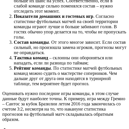
больше их шанс на успех. Соответственно, если в
слабой команде сильно поменялся состав – нужно
отследить этот момент.
Показатели домашних и гостевых игр
. Согласно
статистике футбольных матчей на своей территории
команды играют лучше и больше забивают голов. В
гостях обычно упор делается на то, чтобы не пропускать
голы.
Состав команды
. От этого многое зависит. Если состав
сильный, но произошла замена игроков, прогнозы могут
не оправдаться.
Тактика команд
– склонны они обороняться или
нападать, если ли разница по таймам;
Рейтинг команды
. По статистике матчей футбольных
команд можно судить о мастерстве соперников. Чем
дальше друг от друга они находятся в турнирной
таблице, тем вероятнее будет прогноз.
Оценивать нужно последние игры команды, в этом случае
данные будут наиболее точны. К примеру, игра между Гремио
– Сантос за кубок Бразилии летом 2016 года закончилась со
счетом 3:2, несмотря на то, что накануне статистика
прогнозов на футбольный матч складывалась обратным
образом.