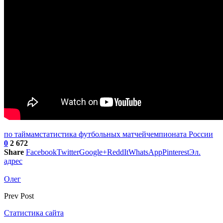
по таймам
статистика футбольных матчей
чемпионата России
0
2 672
Share
Facebook
Twitter
Google+
ReddIt
WhatsApp
Pinterest
Эл.
адрес
Олег
Prev Post
Статистика сайта