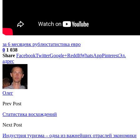
за 6 месяцев
к рублю
статистика евро
0
1 038
Share
Facebook
Twitter
Google+
ReddIt
WhatsApp
Pinterest
Эл.
адрес
Олег
Prev Post
Статистика восхождений
Next Post
Индустрия туризма – одна из важнейших отраслей экономики