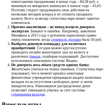
новогодними праздниками в конце года – 84,58 руб. а
минимум на январских каникулах в начале года – 45,05.
Поэтому следует продумывать свои действия на
несколько месяцев вперед и не спешить продавать
валюту. Всего за месяц статистика евро может заметно
измениться.
Прогноз аналитиков – не повод всецело доверять
экспертам
. Бывают и ошибки. Например, заявление
Минфина в 2015 году о рублевом укреплении прямо
перед снижением, когда
стоимость доллара
была 50 руб.
Выбрать дешевую площадку для валютных
приобретений
. Сегодня можно круглосуточно
проводить онлайн мониторинг цен на валюту в
различных
банках
, подбирая подходящий. Достаточно
использовать поисковую систему Яндекс.
Не доверять весь объем средств одному банку
.
Желательно учиться на чужих ошибках. Статистика евро
показывает, что в момент кризиса некоторые
финансовые учреждения прекращали выдачу валютных
вкладов из-за отсутствия свободных денег и затем
банкротились. Равномерное распределение денег
позволяет уменьшить убытки за счет системы
страхования вкладов
.
Взрослые игры