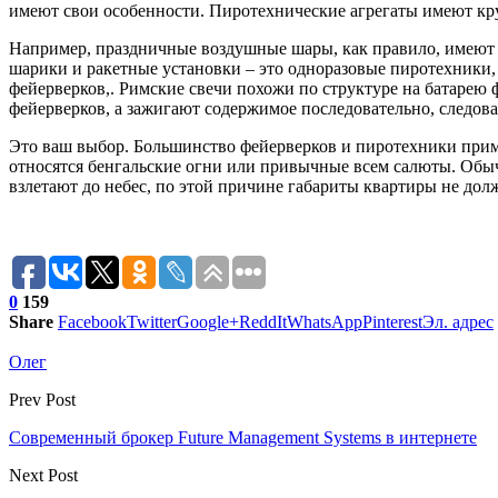
имеют свои особенности. Пиротехнические агрегаты имеют кру
Например, праздничные воздушные шары, как правило, имеют б
шарики и ракетные установки – это одноразовые пиротехники, 
фейерверков,. Римские свечи похожи по структуре на батарею 
фейерверков, а зажигают содержимое последовательно, следова
Это ваш выбор. Большинство фейерверков и пиротехники приме
относятся бенгальские огни или привычные всем салюты. Обыч
взлетают до небес, по этой причине габариты квартиры не д
0
159
Share
Facebook
Twitter
Google+
ReddIt
WhatsApp
Pinterest
Эл. адрес
Олег
Prev Post
Современный брокер Future Management Systems в интернете
Next Post