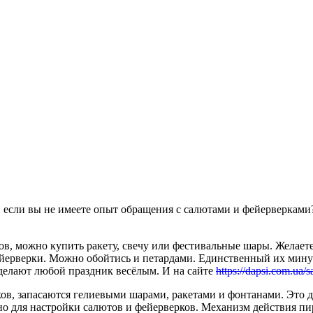
 если вы не имеете опыт обращения с салютами и фейерверками?
в, можно купить ракету, свечу или фестивальные шары. Желает
ерверки. Можно обойтись и петардами. Единственный их минус 
делают любой праздник весёлым. И на сайте
https://dapsi.com.ua/s
, запасаются гелиевыми шарами, ракетами и фонтанами. Это дел
жно для настройки салютов и фейерверков. Механизм действия 