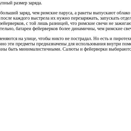
пный размер заряда.
ольший заряд, чем римские паруса, а ракеты выпускают облако
после каждого выстрела их нужно перезаряжать, запускать отдел
фейерверков, с той лишь разницей, что римские свечи не зажига
тельно, батареи фейерверков более динамичны, чем римские све
няются на улице, чтобы никто не пострадал. Но есть и пиротех
но эти предметы предназначены для использования внутри поме
олжны быть минималистичными. Салюты и фейерверки выбираютс