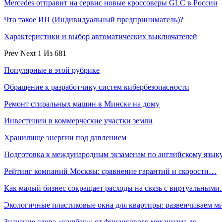
Mercedes отправит на сервис новые кроссоверы GLC в России
Что такое ИП (Индивидуальный предприниматель)?
Характеристики и выбор автоматических выключателей
Prev
Next
1 Из 681
Популярные в этой рубрике
Обращение к разработчику систем кибербезопасности
Ремонт стиральных машин в Минске на дому
Инвестиции в коммерческие участки земли
Хранилище энергии под давлением
Подготовка к международным экзаменам по английскому язык
Рейтинг компаний Москвы: сравнение гарантий и скорости…
Как малый бизнес сокращает расходы на связь с виртуальным
Экологичные пластиковые окна для квартиры: развенчиваем 
Значение слова «кэшбэк»: от финансового механизма до…