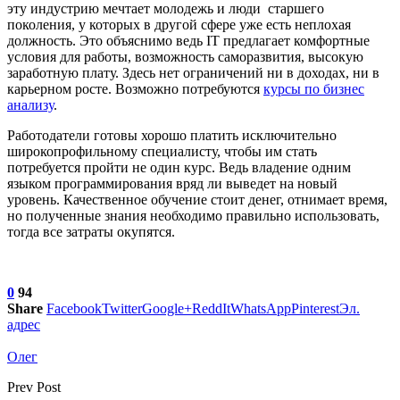
эту индустрию мечтает молодежь и люди старшего
поколения, у которых в другой сфере уже есть неплохая
должность. Это объяснимо ведь IT предлагает комфортные
условия для работы, возможность саморазвития, высокую
заработную плату. Здесь нет ограничений ни в доходах, ни в
карьерном росте. Возможно потребуются
курсы по бизнес
анализу
.
Работодатели готовы хорошо платить исключительно
широкопрофильному специалисту, чтобы им стать
потребуется пройти не один курс. Ведь владение одним
языком программирования вряд ли выведет на новый
уровень. Качественное обучение стоит денег, отнимает время,
но полученные знания необходимо правильно использовать,
тогда все затраты окупятся.
0
94
Share
Facebook
Twitter
Google+
ReddIt
WhatsApp
Pinterest
Эл.
адрес
Олег
Prev Post