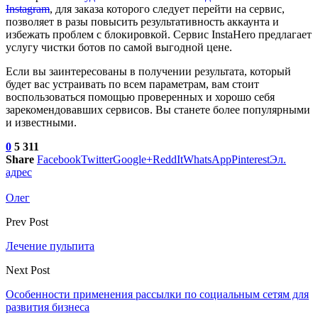
Instagram
, для заказа которого следует перейти на сервис,
позволяет в разы повысить результативность аккаунта и
избежать проблем с блокировкой. Сервис InstaHero предлагает
услугу чистки ботов по самой выгодной цене.
Если вы заинтересованы в получении результата, который
будет вас устраивать по всем параметрам, вам стоит
воспользоваться помощью проверенных и хорошо себя
зарекомендовавших сервисов. Вы станете более популярными
и известными.
0
5 311
Share
Facebook
Twitter
Google+
ReddIt
WhatsApp
Pinterest
Эл.
адрес
Олег
Prev Post
Лечение пульпита
Next Post
Особенности применения рассылки по социальным сетям для
развития бизнеса