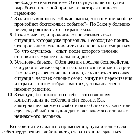
необходимо вытеснять ее. Это осуществляется путем
выработки полезной привычки, которая принесет
гармонию.
Задайтесь вопросом: «Какие шансы, что со мной вообще
произойдет беспокоящее событие?» По Закону больших
чисел, вероятность этого крайне мала.
Некоторые люди продолжают переживать из-за
ситуации, которая уже произошла. Необходимо понять,
это произошло, уже повлиять никак нельзя и смириться.
То, что случилось – опыт, после которого человек
становиться мудрее и дальновиднее.
Установка барьера. Обозначения предела беспокойства,
его уровня также сохранит силы и позитивный настрой.
Это некое разрешение, например, случилась стрессовая
ситуация, человек отводит себе 5 минут на переживания
и страхи, а потом отбрасывает их, успокаивается и
находит решение.
Зачастую, беспокойство о себе – это излишняя
концентрация на собственной персоне. Как
альтернатива, можно позаботиться о близких людях или
сделать добрый поступок для малознакомого или даже
незнакомого человека.
Все советы не сложны в применении, нужно только для
себя твердо решить действовать, стараться и не сдаваться.