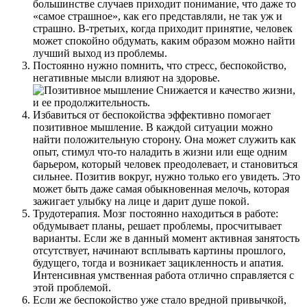
большинстве случаев приходит понимание, что даже то
«самое страшное», как его представляли, не так уж и
страшно. В-третьих, когда приходит принятие, человек
может спокойно обдумать, каким образом можно найти
лучший выход из проблемы.
Постоянно нужно помнить, что стресс, беспокойство,
негативные мысли влияют на здоровье.
Снижается и качество жизни,
и ее продолжительность.
Избавиться от беспокойства эффективно помогает
позитивное мышление. В каждой ситуации можно
найти положительную сторону. Она может служить как
опыт, стимул что-то наладить в жизни или еще одним
барьером, который человек преодолевает, и становиться
сильнее. Позитив вокруг, нужно только его увидеть. Это
может быть даже самая обыкновенная мелочь, которая
зажигает улыбку на лице и дарит душе покой.
Трудотерапия. Мозг постоянно находиться в работе:
обдумывает планы, решает проблемы, просчитывает
варианты. Если же в данный момент активная занятость
отсутствует, начинают всплывать картины прошлого,
будущего, тогда и возникает зацикленность и апатия.
Интенсивная умственная работа отлично справляется с
этой проблемой.
Если же беспокойство уже стало вредной привычкой,