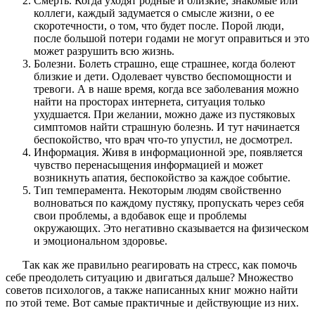
Смерть. Когда уходят родные и близкие, знакомые или
коллеги, каждый задумается о смысле жизни, о ее
скоротечности, о том, что будет после. Порой люди,
после большой потери годами не могут оправиться и это
может разрушить всю жизнь.
Болезни. Болеть страшно, еще страшнее, когда болеют
близкие и дети. Одолевает чувство беспомощности и
тревоги. А в наше время, когда все заболевания можно
найти на просторах интернета, ситуация только
ухудшается. При желании, можно даже из пустяковых
симптомов найти страшную болезнь. И тут начинается
беспокойство, что врач что-то упустил, не досмотрел.
Информация. Живя в информационной эре, появляется
чувство перенасыщения информацией и может
возникнуть апатия, беспокойство за каждое событие.
Тип темперамента. Некоторым людям свойственно
волноваться по каждому пустяку, пропускать через себя
свои проблемы, а вдобавок еще и проблемы
окружающих. Это негативно сказывается на физическом
и эмоциональном здоровье.
Так как же правильно реагировать на стресс, как помочь
себе преодолеть ситуацию и двигаться дальше? Множество
советов психологов, а также написанных книг можно найти
по этой теме. Вот самые практичные и действующие из них.